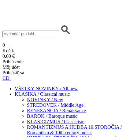
0
Košík
0,00 €
Prihlásenie
Môj účet
Prihlásiť sa
CD
VŠETKY NOVINKY / All new
KLASIKA / Classical music
NOVINKY / New
STREDOVEK / Middle Age
RENESANCIA / Renaissance
BAROK / Baroque music
KLASICIZMUS / Classicism
ROMANTIZMUS A HUDBA 19.STOROČIA /
Romantism & 19th century music