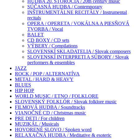
HUDBA 20. STOROČIA / 20th century music
SÚČASNÁ HUDBA / Contemporary
INŠTRUMENTÁLNE RECITÁLY / Instrumental
recitals
OPERA / OPERETA / VOKÁLNA A PIESŇOVÁ
TVORBA / Vocal
BALET
CD BOXY / CD sets
VÝBERY / Compilations
SLOVENSKÍ SKLADATELIA / Slovak composers
SLOVENSKÍ INTERPRETI A SÚBORY / Slovak
performers & ensembles
JAZZ
ROCK / POP / ALTERNATÍVA
METAL / HARD & HEAVY
BLUES
HIP HOP
WORLD MUSIC / ETNO / FOLKLORE
SLOVENSKÝ FOLKLÓR / Slovak folklore music
FILMOVÁ HUDBA / Soundtracks
VIANOČNÉ CD / Christmas music
PRE DETI / For children
MUZIKÁL / Musicals
HOVORENÉ SLOVO / Spoken word
RELAXAČNÁ HUDBA / Meditative & esoteric