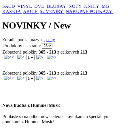
SACD
VINYL
DVD
BLURAY
NOTY
KNIHY
MG
KAZETA
AKCIE
SUVENÍRY
NÁKUPNÉ POUKAZY
NOVINKY / New
Zoradiť podľa: názvu
,
ceny
Produktov na stranu:
Zobrazené položky
365 - 213
z celkových
213
Zobrazené položky
365 - 213
z celkových
213
Nová hudba z Hummel Music
Prihláste sa na odber newslettera s novinkami a špeciálnymi
ponukami z Hummel Music!