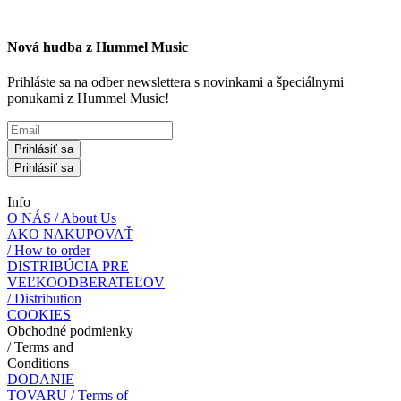
Nová hudba z Hummel Music
Prihláste sa na odber newslettera s novinkami a špeciálnymi
ponukami z Hummel Music!
Prihlásiť sa
Prihlásiť sa
Info
O NÁS / About Us
AKO NAKUPOVAŤ
/ How to order
DISTRIBÚCIA PRE
VEĽKOODBERATEĽOV
/ Distribution
COOKIES
Obchodné podmienky
/ Terms and
Conditions
DODANIE
TOVARU / Terms of