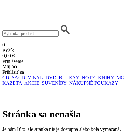
0
Košík
0,00 €
Prihlásenie
Môj účet
Prihlásiť sa
CD
SACD
VINYL
DVD
BLURAY
NOTY
KNIHY
MG
KAZETA
AKCIE
SUVENÍRY
NÁKUPNÉ POUKAZY
Stránka sa nenašla
Je nám ľúto, ale stránka nie je dostupná alebo bola vymazaná.