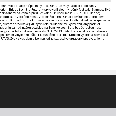
Jean-Michel Jarre a špeciálny hosť Sir Brian May nadchli publikum v
ertom Bridge from the Future, ktorý otvoril siedmy ročník festivalu Starmus. Živé
2 skladbami sa konalo pred úchvatnou kulisou mostu SNP (UFO Bridge).
a publikum z celého mesta zhromaždilo na Dunaji, privítala ho úplne nová
ázvom Bridge from the Future – Live in Bratislava. Hudbu zložil Jarre špeciálne
ť, pričom do zvukovej kulisy vplietol skutočné zvuky hviezd, aby podnietil
mysleniu sa nad našou pozíciou na Zemi vo vesmíre a budúcnosťou našej
éty, čím odzrkadlil tému festivalu STARMUS. Skladba je exkluzívne zahrnutá
alcovom vinyle ako súčasť luxusného box setu. Koncert vysielala slovenská
ia RTVS. Zvuk z vysielania bol následne starostlivo upravený pre vydanie na