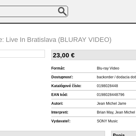
e: Live In Bratislava (BLURAY VIDEO)
23,00
€
Formát:
Blu-ray Video
Dostupnosť:
backorder / dodacia do
Katalógové číslo:
0198028448
EAN kód:
0198028448796
Autori:
Jean Michel Jarre
Interpreti:
Brian May, Jean Michel 
Vydavateľ:
SONY Music
Popis