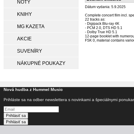
NOTY
Dátum vydania: 5.9.2025
KNIHY
Complete concert film incl. s
22 tracks as:
- Digipack Blu-ray 4K
MG KAZETA
- PCM 2.0, DTS HD 5.1
- Dolby True HD 5.1
12-page booklet with numerou
AKCIE
FSK 0, material contains vari
SUVENÍRY
NÁKUPNÉ POUKAZY
Nová hudba z Hummel Music
Prihláste sa na odber newslettera s novinkami a špeciálnymi ponuk
Prihlásiť sa
Prihlásiť sa