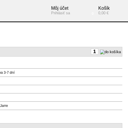
Môj účet
Košík
Prihlásiť sa
0,00 €
0
ba 3-7 dní
Jarre