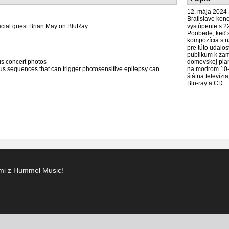
12. mája 2024 
Bratislave konc
pecial guest Brian May on BluRay
vystúpenie s 2
Poobede, keď s
kompozícia s n
pre túto udalos
publikum k za
s concert photos
domovskej plan
ous sequences that can trigger photosensitive epilepsy can
na modrom 10-p
štátna televíz
Blu-ray a CD.
ami z Hummel Music!