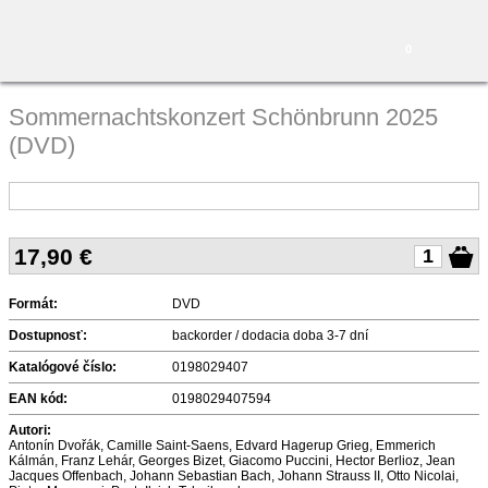
0
Sommernachtskonzert Schönbrunn 2025
(DVD)
17,90
€
Formát:
DVD
Dostupnosť:
backorder / dodacia doba 3-7 dní
Katalógové číslo:
0198029407
EAN kód:
0198029407594
Autori:
Antonín Dvořák, Camille Saint-Saens, Edvard Hagerup Grieg, Emmerich
Kálmán, Franz Lehár, Georges Bizet, Giacomo Puccini, Hector Berlioz, Jean
Jacques Offenbach, Johann Sebastian Bach, Johann Strauss II, Otto Nicolai,