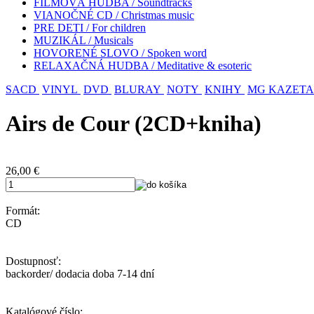
FILMOVÁ HUDBA / Soundtracks
VIANOČNÉ CD / Christmas music
PRE DETI / For children
MUZIKÁL / Musicals
HOVORENÉ SLOVO / Spoken word
RELAXAČNÁ HUDBA / Meditative & esoteric
SACD
VINYL
DVD
BLURAY
NOTY
KNIHY
MG KAZETA
Airs de Cour (2CD+kniha)
26,00
€
Formát:
CD
Dostupnosť:
backorder/ dodacia doba 7-14 dní
Katalógové číslo: