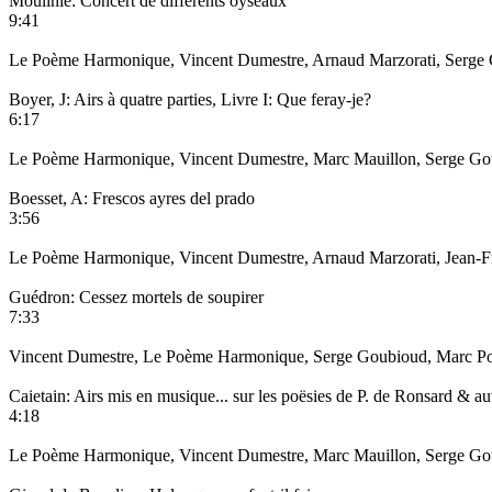
Moulinié: Concert de différents oyseaux
9:41
Le Poème Harmonique, Vincent Dumestre, Arnaud Marzorati, Serge Go
Boyer, J: Airs à quatre parties, Livre I: Que feray-je?
6:17
Le Poème Harmonique, Vincent Dumestre, Marc Mauillon, Serge Goubi
Boesset, A: Frescos ayres del prado
3:56
Le Poème Harmonique, Vincent Dumestre, Arnaud Marzorati, Jean-Fran
Guédron: Cessez mortels de soupirer
7:33
Vincent Dumestre, Le Poème Harmonique, Serge Goubioud, Marc Pontu
Caietain: Airs mis en musique... sur les poësies de P. de Ronsard & 
4:18
Le Poème Harmonique, Vincent Dumestre, Marc Mauillon, Serge Goubi