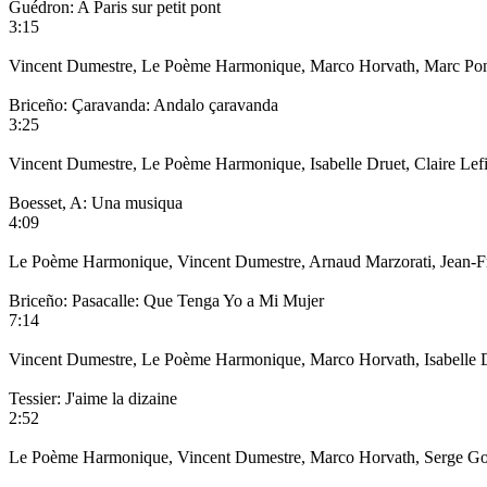
Guédron: A Paris sur petit pont
3:15
Vincent Dumestre, Le Poème Harmonique, Marco Horvath, Marc Pontus
Briceño: Çaravanda: Andalo çaravanda
3:25
Vincent Dumestre, Le Poème Harmonique, Isabelle Druet, Claire Lefil
Boesset, A: Una musiqua
4:09
Le Poème Harmonique, Vincent Dumestre, Arnaud Marzorati, Jean-Fran
Briceño: Pasacalle: Que Tenga Yo a Mi Mujer
7:14
Vincent Dumestre, Le Poème Harmonique, Marco Horvath, Isabelle Dru
Tessier: J'aime la dizaine
2:52
Le Poème Harmonique, Vincent Dumestre, Marco Horvath, Serge Goub