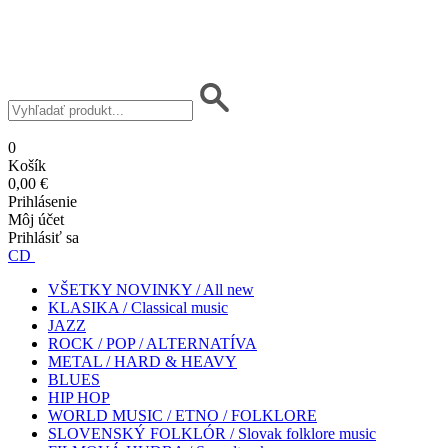
0
Košík
0,00 €
Prihlásenie
Môj účet
Prihlásiť sa
CD
VŠETKY NOVINKY / All new
KLASIKA / Classical music
JAZZ
ROCK / POP / ALTERNATÍVA
METAL / HARD & HEAVY
BLUES
HIP HOP
WORLD MUSIC / ETNO / FOLKLORE
SLOVENSKÝ FOLKLÓR / Slovak folklore music