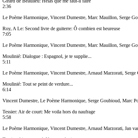
Girard de Beaulieu: Helas que me faut-il faire
2:36
Le Poème Harmonique, Vincent Dumestre, Marc Mauillon, Serge Goubi
Roy, A Le: Second livre de guiterre: Ô combien est heureuse
7:05
Le Poème Harmonique, Vincent Dumestre, Marc Mauillon, Serge Goubi
Moulinié: Dialogue : Espagnol, je te supplie...
5:11
Le Poème Harmonique, Vincent Dumestre, Arnaud Marzorati, Serge Go
Moulinié: Tout se peint de verdure...
6:14
Vincent Dumestre, Le Poème Harmonique, Serge Goubioud, Marc Pontu
Tessier: Air de court: Me voila hors du naufrage
5:58
Le Poème Harmonique, Vincent Dumestre, Arnaud Marzorati, Jan van E