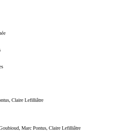
née
s
es
s, Claire Lefilliâtre
ubioud, Marc Pontus, Claire Lefilliâtre