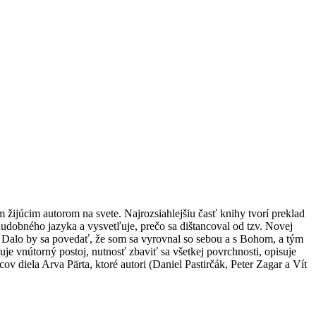
 žijúcim autorom na svete. Najrozsiahlejšiu časť knihy tvorí preklad
dobného jazyka a vysvetľuje, prečo sa dištancoval od tzv. Novej
ysel. Dalo by sa povedať, že som sa vyrovnal so sebou a s Bohom, a tým
e vnútorný postoj, nutnosť zbaviť sa všetkej povrchnosti, opisuje
 diela Arva Pärta, ktoré autori (Daniel Pastirčák, Peter Zagar a Vít