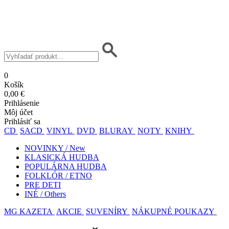
0
Košík
0,00 €
Prihlásenie
Môj účet
Prihlásiť sa
CD
SACD
VINYL
DVD
BLURAY
NOTY
KNIHY
NOVINKY / New
KLASICKÁ HUDBA
POPULÁRNA HUDBA
FOLKLÓR / ETNO
PRE DETI
INÉ / Others
MG KAZETA
AKCIE
SUVENÍRY
NÁKUPNÉ POUKAZY