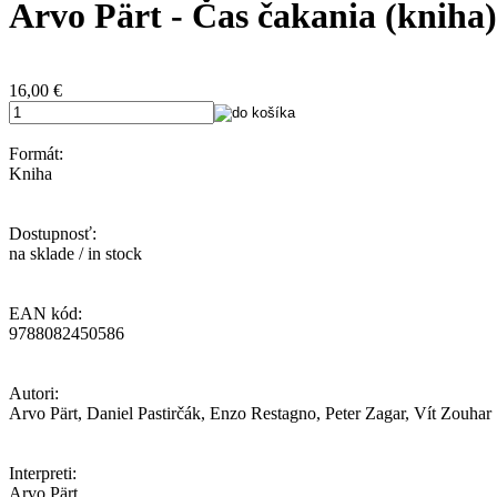
Arvo Pärt - Čas čakania (kniha)
16,00
€
Formát:
Kniha
Dostupnosť:
na sklade / in stock
EAN kód:
9788082450586
Autori:
Arvo Pärt, Daniel Pastirčák, Enzo Restagno, Peter Zagar, Vít Zouhar
Interpreti:
Arvo Pärt