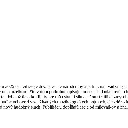
u 2025 oslávil svoje deväťdesiate narodeniny a patrí k najuvádzanejším
ho manželkou. Pärt v ňom podrobne opisuje proces hľadania nového hu
 tej dobe už tieto konflikty pre mňa stratili silu a s ňou stratili aj zm
ej hudbe nehovorí v zaužívaných muzikologických pojmoch, ale zdôrazňuj
 nový hudobný sluch. Publikáciu dopĺňajú eseje od milovníkov a znalcov