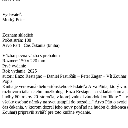
Vydavateľ:
Modrý Peter
Zoznam skladieb
Počet strán: 188
Arvo Pärt - Čas čakania (kniha)
Väzba: pevná väzba s prebalom
Rozmer: 150 x 220 mm
Prvé vydanie
Rok vydania: 2025
autori: Enzo Restagno – Daniel Pastirčák – Peter Zagar – Vít Zouhar
Popis
Kniha je venovaná dielu estónskeho skladateľa Arva Pärta, ktorý v rok
rozhovoru talianskeho muzikológa Enza Restagna so skladateľom a je
hudby 60. rokov 20. storočia, v ktorej vnímal zárodok konfliktu: "... v
všetky osobné nároky na svet ustúpili do pozadia." Arvo Pärt o svoj
čas čakania, v ktorom dozrel jeho nový pohľad na hudbu či dokonca aj
Zouhar) pripravili zvlášť pre toto knižné vydanie.