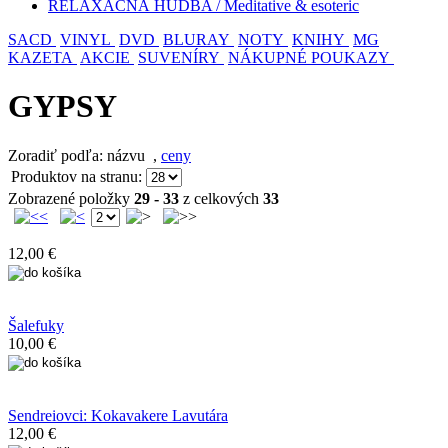
RELAXAČNÁ HUDBA / Meditative & esoteric
SACD
VINYL
DVD
BLURAY
NOTY
KNIHY
MG
KAZETA
AKCIE
SUVENÍRY
NÁKUPNÉ POUKAZY
GYPSY
Zoradiť podľa: názvu
,
ceny
Produktov na stranu:
Zobrazené položky
29 - 33
z celkových
33
12,00 €
Šalefuky
10,00 €
Sendreiovci: Kokavakere Lavutára
12,00 €