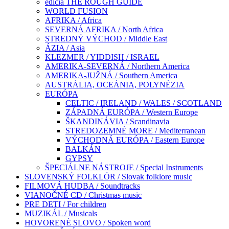
edícia THE ROUGH GUIDE
WORLD FUSION
AFRIKA / Africa
SEVERNÁ AFRIKA / North Africa
STREDNÝ VÝCHOD / Middle East
ÁZIA / Asia
KLEZMER / YIDDISH / ISRAEL
AMERIKA-SEVERNÁ / Northern America
AMERIKA-JUŽNÁ / Southern America
AUSTRÁLIA, OCEÁNIA, POLYNÉZIA
EURÓPA
CELTIC / IRELAND / WALES / SCOTLAND
ZÁPADNÁ EURÓPA / Western Europe
ŠKANDINÁVIA / Scandinavia
STREDOZEMNÉ MORE / Mediterranean
VÝCHODNÁ EURÓPA / Eastern Europe
BALKÁN
GYPSY
ŠPECIÁLNE NÁSTROJE / Special Instruments
SLOVENSKÝ FOLKLÓR / Slovak folklore music
FILMOVÁ HUDBA / Soundtracks
VIANOČNÉ CD / Christmas music
PRE DETI / For children
MUZIKÁL / Musicals
HOVORENÉ SLOVO / Spoken word