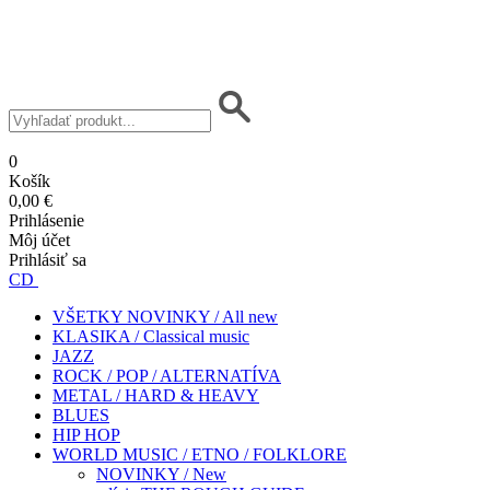
0
Košík
0,00 €
Prihlásenie
Môj účet
Prihlásiť sa
CD
VŠETKY NOVINKY / All new
KLASIKA / Classical music
JAZZ
ROCK / POP / ALTERNATÍVA
METAL / HARD & HEAVY
BLUES
HIP HOP
WORLD MUSIC / ETNO / FOLKLORE
NOVINKY / New