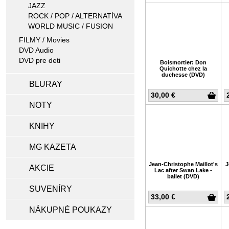
JAZZ
ROCK / POP / ALTERNATÍVA
WORLD MUSIC / FUSION
FILMY / Movies
DVD Audio
DVD pre deti
Boismortier: Don
Quichotte chez la
duchesse (DVD)
BLURAY
30,00 €
NOTY
KNIHY
MG KAZETA
Jean-Christophe Maillot's
J
AKCIE
Lac after Swan Lake -
ballet (DVD)
SUVENÍRY
33,00 €
NÁKUPNÉ POUKAZY