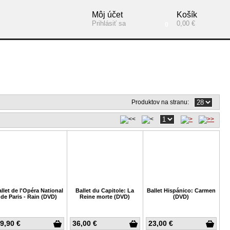
Môj účet
Košík
Prihlásiť sa
0,00 €
0
Produktov na stranu:
llet de l'Opéra National
Ballet du Capitole: La
Ballet Hispánico: Carmen
de Paris - Rain (DVD)
Reine morte (DVD)
(DVD)
9,90 €
36,00 €
23,00 €