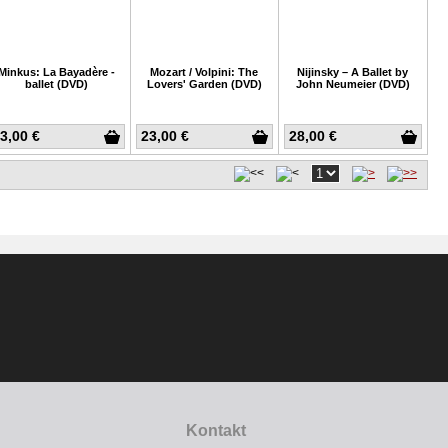
Minkus: La Bayadère -
Mozart / Volpini: The
Nijinsky – A Ballet by
ballet (DVD)
Lovers' Garden (DVD)
John Neumeier (DVD)
3,00 €
23,00 €
28,00 €
Kontakt