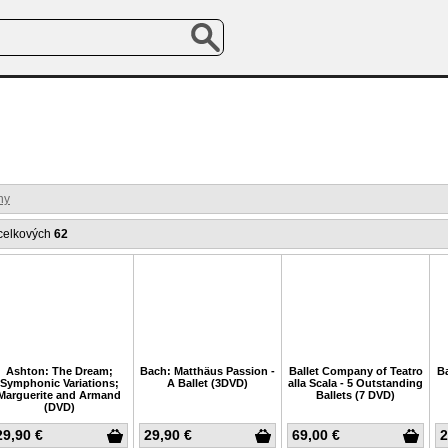
ny
celkových
62
Ashton: The Dream;
Bach: Matthäus Passion -
Ballet Company of Teatro
Ba
Symphonic Variations;
A Ballet (3DVD)
alla Scala - 5 Outstanding
Marguerite and Armand
Ballets (7 DVD)
(DVD)
29,90 €
29,90 €
69,00 €
2