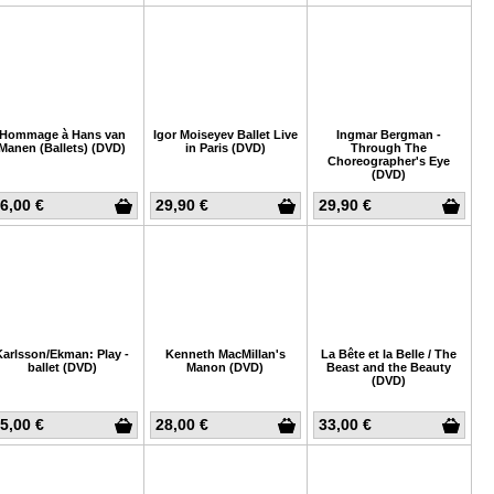
Hommage à Hans van
Igor Moiseyev Ballet Live
Ingmar Bergman -
Manen (Ballets) (DVD)
in Paris (DVD)
Through The
Choreographer's Eye
(DVD)
6,00 €
29,90 €
29,90 €
Karlsson/Ekman: Play -
Kenneth MacMillan's
La Bête et la Belle / The
ballet (DVD)
Manon (DVD)
Beast and the Beauty
(DVD)
5,00 €
28,00 €
33,00 €