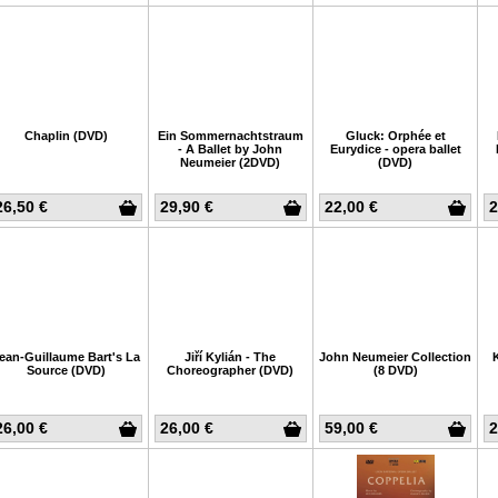
Chaplin (DVD)
Ein Sommernachtstraum
Gluck: Orphée et
- A Ballet by John
Eurydice - opera ballet
Neumeier (2DVD)
(DVD)
26,50 €
29,90 €
22,00 €
2
ean-Guillaume Bart's La
Jiří Kylián - The
John Neumeier Collection
Source (DVD)
Choreographer (DVD)
(8 DVD)
26,00 €
26,00 €
59,00 €
2