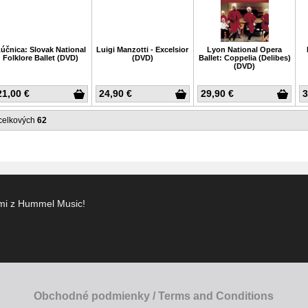
účnica: Slovak National
Luigi Manzotti - Excelsior
Lyon National Opera
Folklore Ballet (DVD)
(DVD)
Ballet: Coppelia (Delibes)
(DVD)
21,00 €
24,90 €
29,90 €
3
celkových
62
ami z Hummel Music!
Obchodné podmienky / Terms and Conditions