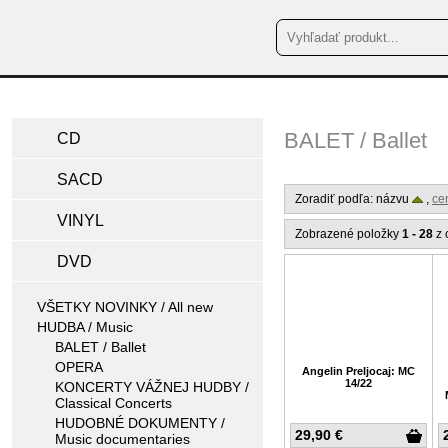
BALET / Ballet
CD
SACD
Zoradiť podľa: názvu
,
ce
VINYL
Zobrazené položky
1 - 28
z 
DVD
VŠETKY NOVINKY / All new
HUDBA / Music
BALET / Ballet
OPERA
Angelin Preljocaj: MC
14/22
KONCERTY VÁŽNEJ HUDBY /
Classical Concerts
HUDOBNÉ DOKUMENTY /
29,90 €
Music documentaries