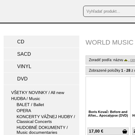
WORLD MUSIC 
CD
SACD
Zoradiť podľa: názvu
,
ce
VINYL
Zobrazené položky
1 - 28
z 
DVD
VŠETKY NOVINKY / All new
HUDBA / Music
BALET / Ballet
OPERA
Boris Kovač: Before and
After... Apocalypse (DVD)
H
KONCERTY VÁŽNEJ HUDBY /
Classical Concerts
HUDOBNÉ DOKUMENTY /
17,00 €
Music documentaries