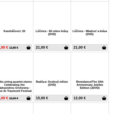
Kandráčovci: 20
Lúčnica - 60 rokov krásy
Lúčnica - Mladosť a krása
(DVD)
(DVD)
,90 €
21,00 €
21,00 €
12,90 €
dio.string.quartet.vienna:
Radůza: Ocelový město
Riverdance/The 10th
Celebrating the
(DVD)
Anniversary Jubilee
ahavishnu Orchestra -
Edition (2DVD)
ve At Traumzeit Festival
,00 €
15,00 €
12,00 €
22,00 €