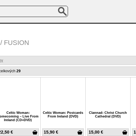
/ FUSION
ny
celkových
29
Celtic Woman:
Celtic Woman: Postcards
Clannad: Christ Church
omecoming – Live From
From Ireland (DVD)
Cathedral (DVD)
Ireland (CD+DVD)
22,50 €
15,90 €
15,00 €
1