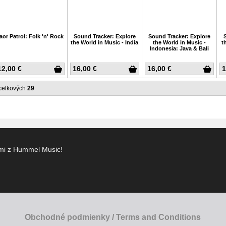
aor Patrol: Folk 'n' Rock
Sound Tracker: Explore
Sound Tracker: Explore
the World in Music - India
the World in Music -
t
Indonesia: Java & Bali
12,00 €
16,00 €
16,00 €
1
celkových
29
ami z Hummel Music!
Obchodné podmienky / Terms and Conditions