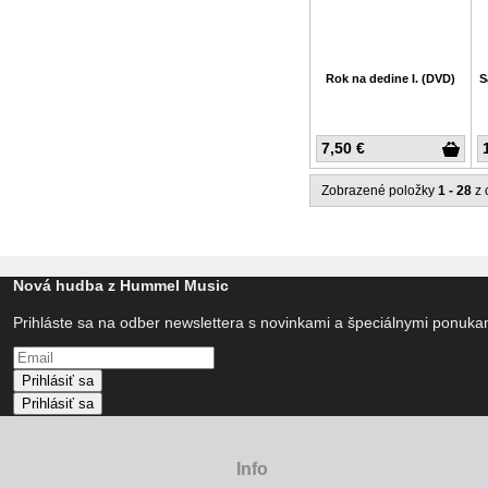
Rok na dedine I. (DVD)
S
7,50 €
Zobrazené položky
1 - 28
z 
Nová hudba z Hummel Music
Prihláste sa na odber newslettera s novinkami a špeciálnymi ponuk
Prihlásiť sa
Prihlásiť sa
Info