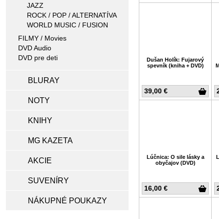
JAZZ
ROCK / POP / ALTERNATÍVA
WORLD MUSIC / FUSION
FILMY / Movies
DVD Audio
DVD pre deti
Dušan Holík: Fujarový
spevník (kniha + DVD)
M
BLURAY
39,00 €
NOTY
KNIHY
MG KAZETA
Lúčnica: O sile lásky a
L
AKCIE
obyčajov (DVD)
SUVENÍRY
16,00 €
NÁKUPNÉ POUKAZY