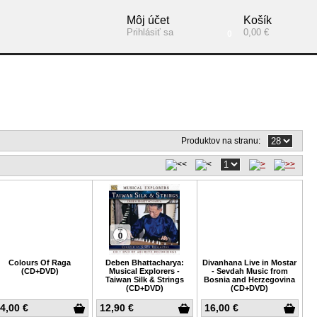
Môj účet
Košík
Prihlásiť sa
0,00 €
0
Produktov na stranu:
Colours Of Raga
Deben Bhattacharya:
Divanhana Live in Mostar
(CD+DVD)
Musical Explorers -
- Sevdah Music from
Taiwan Silk & Strings
Bosnia and Herzegovina
(CD+DVD)
(CD+DVD)
4,00 €
12,90 €
16,00 €