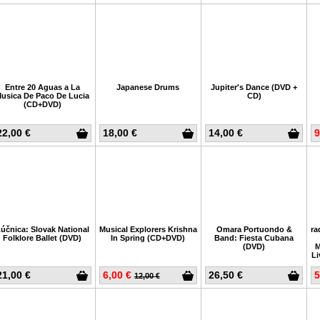
Entre 20 Aguas a La
Japanese Drums
Jupiter's Dance (DVD +
usica De Paco De Lucia
CD)
(CD+DVD)
22,00 €
18,00 €
14,00 €
9
účnica: Slovak National
Musical Explorers Krishna
Omara Portuondo &
ra
Folklore Ballet (DVD)
In Spring (CD+DVD)
Band: Fiesta Cubana
(DVD)
M
Li
21,00 €
6,00 €
26,50 €
5
12,00 €