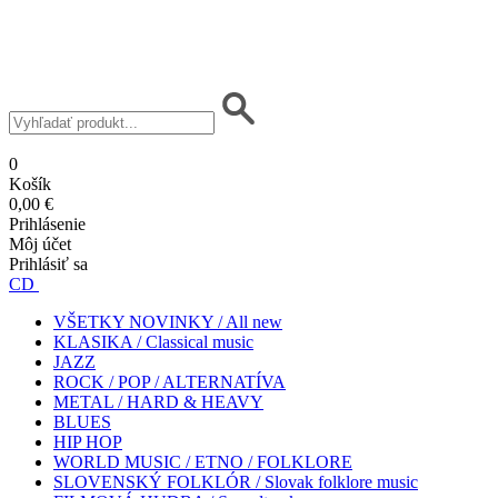
0
Košík
0,00 €
Prihlásenie
Môj účet
Prihlásiť sa
CD
VŠETKY NOVINKY / All new
KLASIKA / Classical music
JAZZ
ROCK / POP / ALTERNATÍVA
METAL / HARD & HEAVY
BLUES
HIP HOP
WORLD MUSIC / ETNO / FOLKLORE
SLOVENSKÝ FOLKLÓR / Slovak folklore music