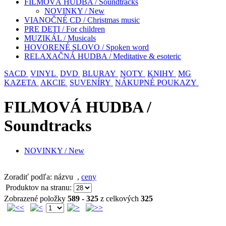
FILMOVÁ HUDBA / Soundtracks
NOVINKY / New
VIANOČNÉ CD / Christmas music
PRE DETI / For children
MUZIKÁL / Musicals
HOVORENÉ SLOVO / Spoken word
RELAXAČNÁ HUDBA / Meditative & esoteric
SACD
VINYL
DVD
BLURAY
NOTY
KNIHY
MG
KAZETA
AKCIE
SUVENÍRY
NÁKUPNÉ POUKAZY
FILMOVÁ HUDBA /
Soundtracks
NOVINKY / New
Zoradiť podľa: názvu
,
ceny
Produktov na stranu:
Zobrazené položky
589 - 325
z celkových
325