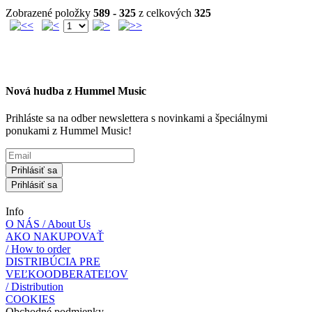
Zobrazené položky
589 - 325
z celkových
325
Nová hudba z Hummel Music
Prihláste sa na odber newslettera s novinkami a špeciálnymi
ponukami z Hummel Music!
Prihlásiť sa
Prihlásiť sa
Info
O NÁS / About Us
AKO NAKUPOVAŤ
/ How to order
DISTRIBÚCIA PRE
VEĽKOODBERATEĽOV
/ Distribution
COOKIES
Obchodné podmienky