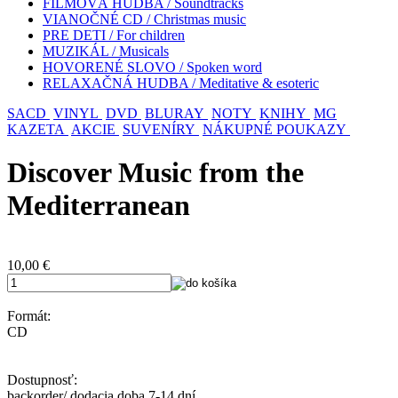
FILMOVÁ HUDBA / Soundtracks
VIANOČNÉ CD / Christmas music
PRE DETI / For children
MUZIKÁL / Musicals
HOVORENÉ SLOVO / Spoken word
RELAXAČNÁ HUDBA / Meditative & esoteric
SACD
VINYL
DVD
BLURAY
NOTY
KNIHY
MG
KAZETA
AKCIE
SUVENÍRY
NÁKUPNÉ POUKAZY
Discover Music from the
Mediterranean
10,00
€
Formát:
CD
Dostupnosť:
backorder/ dodacia doba 7-14 dní