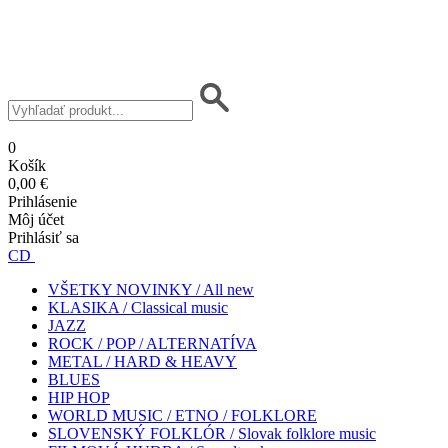
0
Košík
0,00 €
Prihlásenie
Môj účet
Prihlásiť sa
CD
VŠETKY NOVINKY / All new
KLASIKA / Classical music
JAZZ
ROCK / POP / ALTERNATÍVA
METAL / HARD & HEAVY
BLUES
HIP HOP
WORLD MUSIC / ETNO / FOLKLORE
SLOVENSKÝ FOLKLÓR / Slovak folklore music