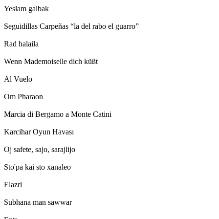
Yeslam galbak
Seguidillas Carpeñas “la del rabo el guarro”
Rad halaila
Wenn Mademoiselle dich küßt
Al Vuelo
Om Pharaon
Marcia di Bergamo a Monte Catini
Karcihar Oyun Havası
Oj safete, sajo, sarajlijo
Sto'pa kai sto xanaleo
Elazri
Subhana man sawwar