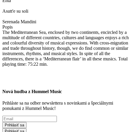
Enta
Asutt'e su soli
Serenada Mandini
Popis
The Mediterranean Sea, enclosed by two continents, encircled by a
multitude of different countries, cultures and languages enjoys a rich
and colourful diversity of musical expressions. With cross-migration
and trade throughout history, though, we do find common or similar
instruments, rhythms, and musical styles. In spite of all the
differences, there is a ‘Mediterranean flair’ in all these musics. Total
playing time: 75:22 min.
Nová hudba z Hummel Music
Prihláste sa na odber newslettera s novinkami a špeciálnymi
ponukami z Hummel Music!
Prihlásiť sa
Prihlásiť sa