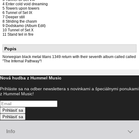
4 Enter cold void dreaming
5 Towers upon towers
6 Tunnel of Set IX
7 Deeper still
8 Striding the chasm
9 Dodskamo (Album Edit)
10 Tunnel of Set X
11 Stand teil in fire
Popis
Norwegian black metal titans 1349 return with their seventh album called called
"The Infernal Pathway"!
Nová hudba z Hummel Music
Prihláste sa na odber newslettera s novinkami a špeciálnymi ponukami
z Hummel Music!
Prihlásiť sa
Prihlásiť sa
Info