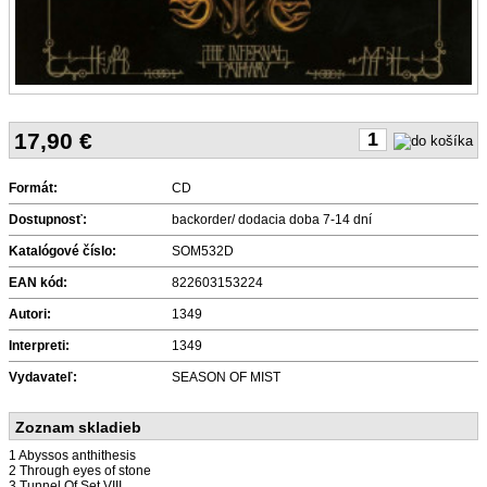
17,90
€
Formát:
CD
Dostupnosť:
backorder/ dodacia doba 7-14 dní
Katalógové číslo:
SOM532D
EAN kód:
822603153224
Autori:
1349
Interpreti:
1349
Vydavateľ:
SEASON OF MIST
Zoznam skladieb
1 Abyssos anthithesis
2 Through eyes of stone
3 Tunnel Of Set VIII