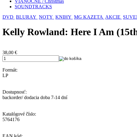
VIANOČNÉ / Christmas
SOUNDTRACKS
DVD
BLURAY
NOTY
KNIHY
MG KAZETA
AKCIE
SUVE
Kelly Rowland: Here I Am (15th
38,00
€
Formát:
LP
Dostupnosť:
backorder/ dodacia doba 7-14 dní
Katalógové číslo:
5764176
EAN kód: