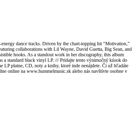
nergy dance tracks. Driven by the chart-topping hit “Motivation,”
eaturing collaborations with Lil Wayne, David Guetta, Big Sean, and
istible hooks. As a standout work in her discography, this album
as a standard black vinyl LP. /// Pridajte tento výnimočný kúsok do
 LP platne, CD, noty a knihy, ktoré inde nenájdete. Či už hľadáte
hodlne online na www.hummelmusic.sk alebo nás navštívte osobne v