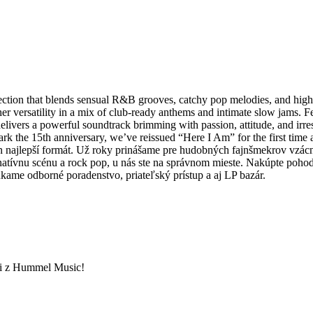
tion that blends sensual R&B grooves, catchy pop melodies, and high-e
 versatility in a mix of club-ready anthems and intimate slow jams. F
ivers a powerful soundtrack brimming with passion, attitude, and irres
ark the 15th anniversary, we’ve reissued “Here I Am” for the first time 
n najlepší formát. Už roky prinášame pre hudobných fajnšmekrov vzácne
ernatívnu scénu a rock pop, u nás ste na správnom mieste. Nakúpte po
ame odborné poradenstvo, priateľský prístup a aj LP bazár.
ami z Hummel Music!