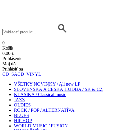
0
Košík
0,00 €
Prihlásenie
Môj účet
Prihlásiť sa
CD
SACD
VINYL
VŠETKY NOVINKY / All new LP
SLOVENSKÁ A ČESKÁ HUDBA / SK & CZ
KLASIKA / Classical music
JAZZ
OLDIES
ROCK / POP / ALTERNATÍVA
BLUES
HIP HOP
WORLD MUSIC / FUSION