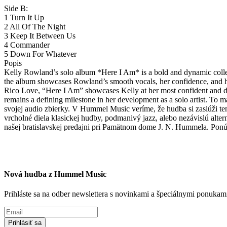
Side B:
1 Turn It Up
2 All Of The Night
3 Keep It Between Us
4 Commander
5 Down For Whatever
Popis
Kelly Rowland’s solo album *Here I Am* is a bold and dynamic collec
the album showcases Rowland’s smooth vocals, her confidence, and her
Rico Love, “Here I Am” showcases Kelly at her most confident and del
remains a defining milestone in her development as a solo artist. To m
svojej audio zbierky. V Hummel Music veríme, že hudba si zaslúži te
vrcholné diela klasickej hudby, podmanivý jazz, alebo nezávislú alt
našej bratislavskej predajni pri Pamätnom dome J. N. Hummela. Ponúk
Nová hudba z Hummel Music
Prihláste sa na odber newslettera s novinkami a špeciálnymi ponuk
Prihlásiť sa