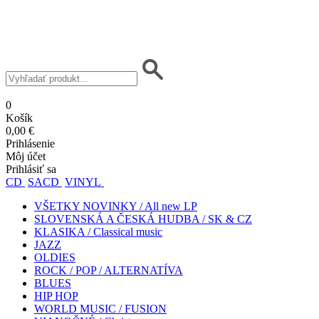
0
Košík
0,00 €
Prihlásenie
Môj účet
Prihlásiť sa
CD
SACD
VINYL
VŠETKY NOVINKY / All new LP
SLOVENSKÁ A ČESKÁ HUDBA / SK & CZ
KLASIKA / Classical music
JAZZ
OLDIES
ROCK / POP / ALTERNATÍVA
BLUES
HIP HOP
WORLD MUSIC / FUSION