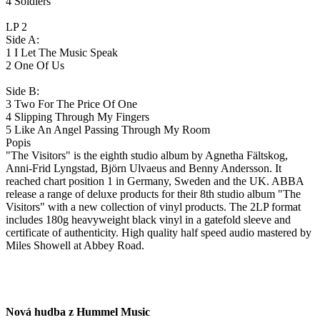
4 Soldiers
LP 2
Side A:
1 I Let The Music Speak
2 One Of Us
Side B:
3 Two For The Price Of One
4 Slipping Through My Fingers
5 Like An Angel Passing Through My Room
Popis
"The Visitors" is the eighth studio album by Agnetha Fältskog,
Anni-Frid Lyngstad, Björn Ulvaeus and Benny Andersson. It
reached chart position 1 in Germany, Sweden and the UK. ABBA
release a range of deluxe products for their 8th studio album "The
Visitors" with a new collection of vinyl products. The 2LP format
includes 180g heavyweight black vinyl in a gatefold sleeve and
certificate of authenticity. High quality half speed audio mastered by
Miles Showell at Abbey Road.
Nová hudba z Hummel Music