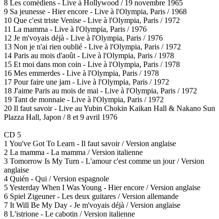
8 Les comédiens - Live à Hollywood / 19 novembre 1965
9 Sa jeunesse - Hier encore - Live à l'Olympia, Paris / 1968
10 Que c'est triste Venise - Live à l'Olympia, Paris / 1972
11 La mamma - Live à l'Olympia, Paris / 1976
12 Je m'voyais déjà - Live à l'Olympia, Paris / 1976
13 Non je n'ai rien oublié - Live à l'Olympia, Paris / 1972
14 Paris au mois d'août - Live à l'Olympia, Paris / 1978
15 Et moi dans mon coin - Live à l'Olympia, Paris / 1978
16 Mes emmerdes - Live à l'Olympia, Paris / 1978
17 Pour faire une jam - Live à l'Olympia, Paris / 1972
18 J'aime Paris au mois de mai - Live à l'Olympia, Paris / 1972
19 Tant de monnaie - Live à l'Olympia, Paris / 1972
20 Il faut savoir - Live au Yubin Chokin Kaikan Hall & Nakano Sun
Plazza Hall, Japon / 8 et 9 avril 1976
CD 5
1 You've Got To Learn - Il faut savoir / Version anglaise
2 La mamma - La mamma / Version italienne
3 Tomorrow Is My Turn - L'amour c'est comme un jour / Version
anglaise
4 Quién - Qui / Version espagnole
5 Yesterday When I Was Young - Hier encore / Version anglaise
6 Spiel Zigeuner - Les deux guitares / Version allemande
7 It Will Be My Day - Je m'voyais déjà / Version anglaise
8 L'istrione - Le cabotin / Version italienne