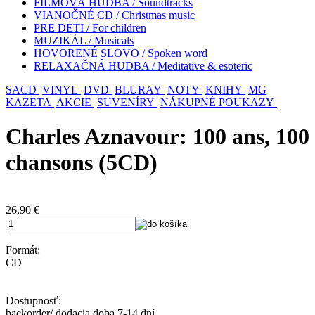
FILMOVÁ HUDBA / Soundtracks
VIANOČNÉ CD / Christmas music
PRE DETI / For children
MUZIKÁL / Musicals
HOVORENÉ SLOVO / Spoken word
RELAXAČNÁ HUDBA / Meditative & esoteric
SACD
VINYL
DVD
BLURAY
NOTY
KNIHY
MG
KAZETA
AKCIE
SUVENÍRY
NÁKUPNÉ POUKAZY
Charles Aznavour: 100 ans, 100
chansons (5CD)
26,90
€
Formát:
CD
Dostupnosť:
backorder/ dodacia doba 7-14 dní