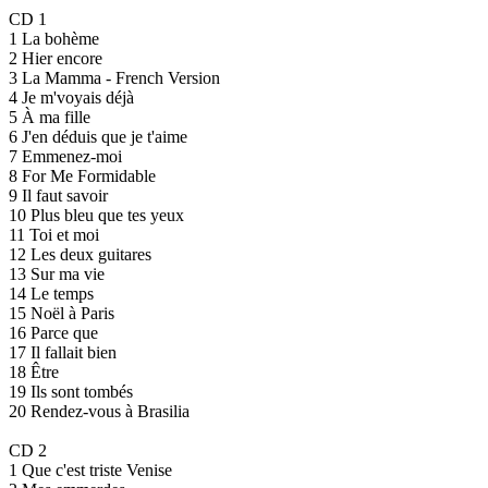
CD 1
1 La bohème
2 Hier encore
3 La Mamma - French Version
4 Je m'voyais déjà
5 À ma fille
6 J'en déduis que je t'aime
7 Emmenez-moi
8 For Me Formidable
9 Il faut savoir
10 Plus bleu que tes yeux
11 Toi et moi
12 Les deux guitares
13 Sur ma vie
14 Le temps
15 Noël à Paris
16 Parce que
17 Il fallait bien
18 Être
19 Ils sont tombés
20 Rendez-vous à Brasilia
CD 2
1 Que c'est triste Venise