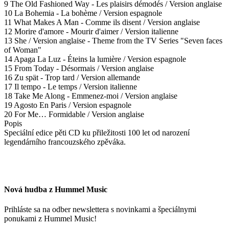
9 The Old Fashioned Way - Les plaisirs démodés / Version anglaise
10 La Bohemia - La bohème / Version espagnole
11 What Makes A Man - Comme ils disent / Version anglaise
12 Morire d'amore - Mourir d'aimer / Version italienne
13 She / Version anglaise - Theme from the TV Series "Seven faces
of Woman"
14 Apaga La Luz - Éteins la lumière / Version espagnole
15 From Today - Désormais / Version anglaise
16 Zu spät - Trop tard / Version allemande
17 Il tempo - Le temps / Version italienne
18 Take Me Along - Emmenez-moi / Version anglaise
19 Agosto En Paris / Version espagnole
20 For Me… Formidable / Version anglaise
Popis
Speciální edice pěti CD ku přiležitosti 100 let od narození
legendárního francouzského zpěváka.
Nová hudba z Hummel Music
Prihláste sa na odber newslettera s novinkami a špeciálnymi
ponukami z Hummel Music!