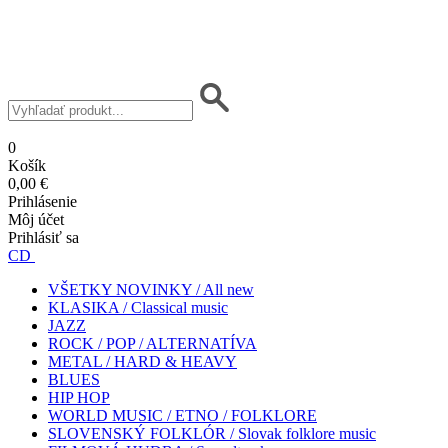
0
Košík
0,00 €
Prihlásenie
Môj účet
Prihlásiť sa
CD
VŠETKY NOVINKY / All new
KLASIKA / Classical music
JAZZ
ROCK / POP / ALTERNATÍVA
METAL / HARD & HEAVY
BLUES
HIP HOP
WORLD MUSIC / ETNO / FOLKLORE
SLOVENSKÝ FOLKLÓR / Slovak folklore music