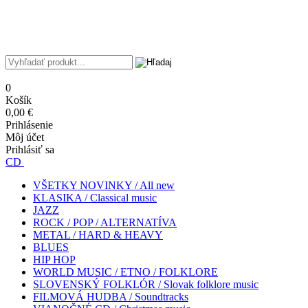
0
Košík
0,00 €
Prihlásenie
Môj účet
Prihlásiť sa
CD
VŠETKY NOVINKY / All new
KLASIKA / Classical music
JAZZ
ROCK / POP / ALTERNATÍVA
METAL / HARD & HEAVY
BLUES
HIP HOP
WORLD MUSIC / ETNO / FOLKLORE
SLOVENSKÝ FOLKLÓR / Slovak folklore music
FILMOVÁ HUDBA / Soundtracks