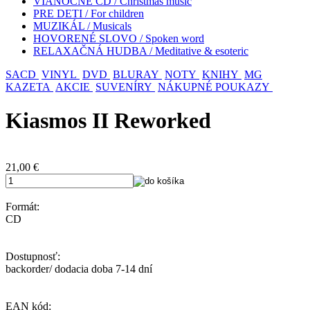
VIANOČNÉ CD / Christmas music
PRE DETI / For children
MUZIKÁL / Musicals
HOVORENÉ SLOVO / Spoken word
RELAXAČNÁ HUDBA / Meditative & esoteric
SACD
VINYL
DVD
BLURAY
NOTY
KNIHY
MG
KAZETA
AKCIE
SUVENÍRY
NÁKUPNÉ POUKAZY
Kiasmos II Reworked
21,00
€
Formát:
CD
Dostupnosť:
backorder/ dodacia doba 7-14 dní
EAN kód: