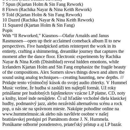
7 Spun (Kjartan Holm & Sin Fang Rework)
8 Flown (Rachika Nayar & Nina Keith Rework)
9 Told (Kjartan Holm & Sin Fang Rework)
10 Dazed (Rachika Nayar & Nina Keith Rework)
11 Squared (Kjartan Holm & Sin Fang)
Popis
With “II Reworked,” Kiasmos—Olafur Arnalds and Janus
Rasmussen—open up their acclaimed comeback album II to new
perspectives. Five handpicked artists reinterpret the work in its
entirety, crafting a shimmering, dreamlike journey that captures the
moment after the dance floor. Electronic experiments by Rachika
Nayar & Nina Keith (Disiniblud) reveal hidden emotions, while
Icelanders Kjartan Holm and Sin Fang emphasize the fragile beauty
of the compositions. Alex Somers slows things down and alters the
sound using analog techniques—creating haunting, new depths. ///
Pridajte tento výnimočný kúsok do svojej audio zbierky. V Hummel
Music veríme, že hudba si zaslúži ten najlepší formát. Už roky
prinášame pre hudobných fajnšmekrov vzácne LP platne, CD, noty
a knihy, ktoré inde nenájdete. Či už hľadáte vrcholné diela klasickej
hudby, podmanivý jazz, alebo nezávislú alternatívnu scénu a rock
pop, u nás ste na správnom mieste. Nakúpte pohodlne online na
www.hummelmusic.sk alebo nás navštívte osobne v našej
bratislavskej predajni pri Pamätnom dome J. N. Hummela.
Ponúkame odborné poradenstvo, priateľský prístup a aj LP bazár.