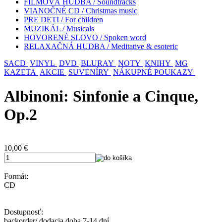
FILMOVÁ HUDBA / Soundtracks
VIANOČNÉ CD / Christmas music
PRE DETI / For children
MUZIKÁL / Musicals
HOVORENÉ SLOVO / Spoken word
RELAXAČNÁ HUDBA / Meditative & esoteric
SACD
VINYL
DVD
BLURAY
NOTY
KNIHY
MG
KAZETA
AKCIE
SUVENÍRY
NÁKUPNÉ POUKAZY
Albinoni: Sinfonie a Cinque,
Op.2
10,00
€
Formát:
CD
Dostupnosť:
backorder/ dodacia doba 7-14 dní