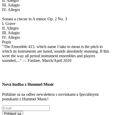
II. Allegro
III. Adagio
IV. Allegro
Sonata a cincue in A minor, Op. 2 No. 3
I. Grave
II. Allegro
III. Adagio
IV. Allegro
Popis
"The Ensemble 415, which name I take to mean is the pitch to
which its instruments are tuned, sounds absolutely stunning. If this
were the way all period instrument ensembles and players
sounded,..." — Fanfare, March/April 2020
Nová hudba z Hummel Music
Prihláste sa na odber newslettera s novinkami a špeciálnymi
ponukami z Hummel Music!
Prihlásiť sa