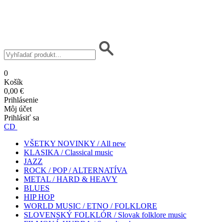
0
Košík
0,00 €
Prihlásenie
Môj účet
Prihlásiť sa
CD
VŠETKY NOVINKY / All new
KLASIKA / Classical music
JAZZ
ROCK / POP / ALTERNATÍVA
METAL / HARD & HEAVY
BLUES
HIP HOP
WORLD MUSIC / ETNO / FOLKLORE
SLOVENSKÝ FOLKLÓR / Slovak folklore music