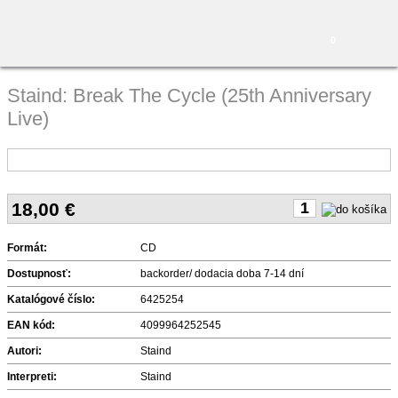
0
Staind: Break The Cycle (25th Anniversary
Live)
18,00
€
Formát:
CD
Dostupnosť:
backorder/ dodacia doba 7-14 dní
Katalógové číslo:
6425254
EAN kód:
4099964252545
Autori:
Staind
Interpreti:
Staind