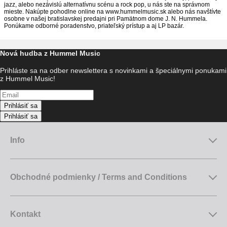
jazz, alebo nezávislú alternatívnu scénu a rock pop, u nás ste na správnom
mieste. Nakúpte pohodlne online na www.hummelmusic.sk alebo nás navštívte
osobne v našej bratislavskej predajni pri Pamätnom dome J. N. Hummela.
Ponúkame odborné poradenstvo, priateľský prístup a aj LP bazár.
Nová hudba z Hummel Music
Prihláste sa na odber newslettera s novinkami a špeciálnymi ponukami
z Hummel Music!
Prihlásiť sa
Prihlásiť sa
Info
Obchodné podmienky / Terms and Conditions
Kontakt