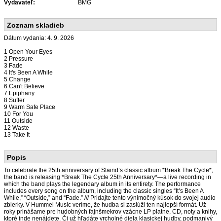
Vydavateľ:
BMG
Zoznam skladieb
Dátum vydania: 4. 9. 2026
1 Open Your Eyes
2 Pressure
3 Fade
4 It's Been A While
5 Change
6 Can't Believe
7 Epiphany
8 Suffer
9 Warm Safe Place
10 For You
11 Outside
12 Waste
13 Take It
Popis
To celebrate the 25th anniversary of Staind’s classic album *Break The Cycle*,
the band is releasing *Break The Cycle 25th Anniversary*—a live recording in
which the band plays the legendary album in its entirety. The performance
includes every song on the album, including the classic singles “It’s Been A
While,” “Outside,” and “Fade.” /// Pridajte tento výnimočný kúsok do svojej audio
zbierky. V Hummel Music veríme, že hudba si zaslúži ten najlepší formát. Už
roky prinášame pre hudobných fajnšmekrov vzácne LP platne, CD, noty a knihy,
ktoré inde nenájdete. Či už hľadáte vrcholné diela klasickej hudby, podmanivý