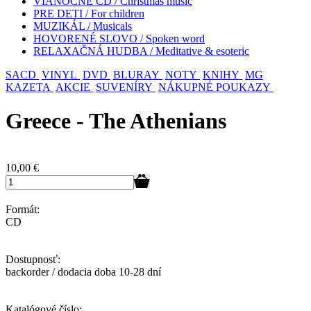
VIANOČNÉ CD / Christmas music
PRE DETI / For children
MUZIKÁL / Musicals
HOVORENÉ SLOVO / Spoken word
RELAXAČNÁ HUDBA / Meditative & esoteric
SACD
VINYL
DVD
BLURAY
NOTY
KNIHY
MG
KAZETA
AKCIE
SUVENÍRY
NÁKUPNÉ POUKAZY
Greece - The Athenians
10,00
€
Formát:
CD
Dostupnosť:
backorder / dodacia doba 10-28 dní
Katalógové číslo: