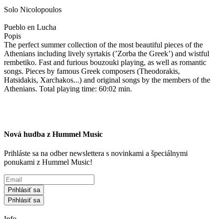
Solo Nicolopoulos
Pueblo en Lucha
Popis
The perfect summer collection of the most beautiful pieces of the
Athenians including lively syrtakis (’Zorba the Greek’) and wistful
rembetiko. Fast and furious bouzouki playing, as well as romantic
songs. Pieces by famous Greek composers (Theodorakis,
Hatsidakis, Xarchakos...) and original songs by the members of the
Athenians. Total playing time: 60:02 min.
Nová hudba z Hummel Music
Prihláste sa na odber newslettera s novinkami a špeciálnymi
ponukami z Hummel Music!
Prihlásiť sa
Prihlásiť sa
Info