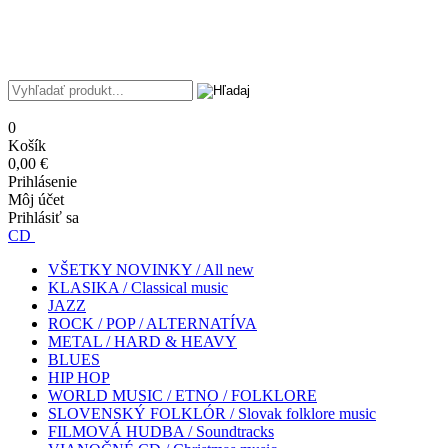
0
Košík
0,00 €
Prihlásenie
Môj účet
Prihlásiť sa
CD
VŠETKY NOVINKY / All new
KLASIKA / Classical music
JAZZ
ROCK / POP / ALTERNATÍVA
METAL / HARD & HEAVY
BLUES
HIP HOP
WORLD MUSIC / ETNO / FOLKLORE
SLOVENSKÝ FOLKLÓR / Slovak folklore music
FILMOVÁ HUDBA / Soundtracks