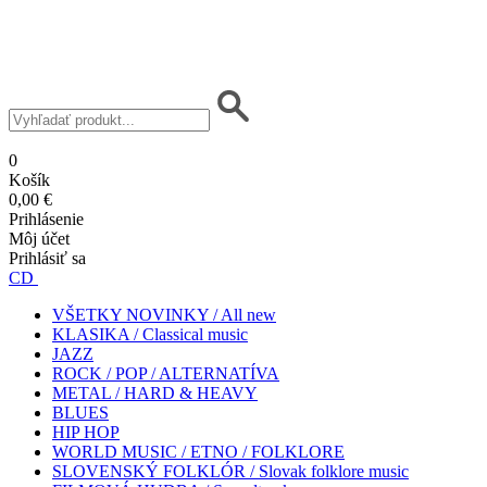
0
Košík
0,00 €
Prihlásenie
Môj účet
Prihlásiť sa
CD
VŠETKY NOVINKY / All new
KLASIKA / Classical music
JAZZ
ROCK / POP / ALTERNATÍVA
METAL / HARD & HEAVY
BLUES
HIP HOP
WORLD MUSIC / ETNO / FOLKLORE
SLOVENSKÝ FOLKLÓR / Slovak folklore music