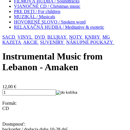
FILMOVÁ HUDBA / Soundtracks
VIANOČNÉ CD / Christmas music
PRE DETI / For children
MUZIKÁL / Musicals
HOVORENÉ SLOVO / Spoken word
RELAXAČNÁ HUDBA / Meditative & esoteric
SACD
VINYL
DVD
BLURAY
NOTY
KNIHY
MG
KAZETA
AKCIE
SUVENÍRY
NÁKUPNÉ POUKAZY
Instrumental Music from
Lebanon - Amaken
12,00
€
Formát:
CD
Dostupnosť:
backorder / dodacia doba 10-28 dní