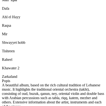
Dafa
Ahl el Hayy
Raqsa
Mir
Shwayyet hobb
Tishreen
Raheel
Khawater 2
Zarkafand
Popis
A beautiful album, based on the rich cultural tradition of Lebanese
music. It highlights the traditional oriental orchestra (takht),
consisting of oud, buzuk, qanun, ney, oriental violin and double bass
with Arabian percussions such as tabla, riqq, katem, mezher and
others. Extensive information about the artist, instruments and each