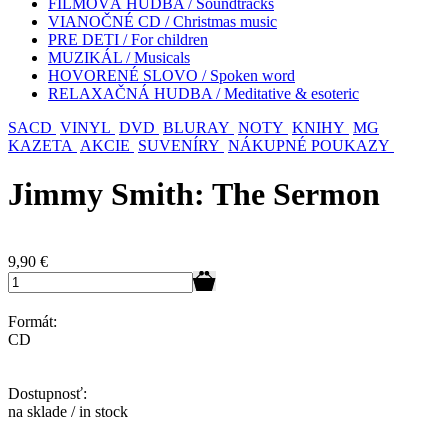
FILMOVÁ HUDBA / Soundtracks
VIANOČNÉ CD / Christmas music
PRE DETI / For children
MUZIKÁL / Musicals
HOVORENÉ SLOVO / Spoken word
RELAXAČNÁ HUDBA / Meditative & esoteric
SACD
VINYL
DVD
BLURAY
NOTY
KNIHY
MG
KAZETA
AKCIE
SUVENÍRY
NÁKUPNÉ POUKAZY
Jimmy Smith: The Sermon
9,90
€
Formát:
CD
Dostupnosť:
na sklade / in stock