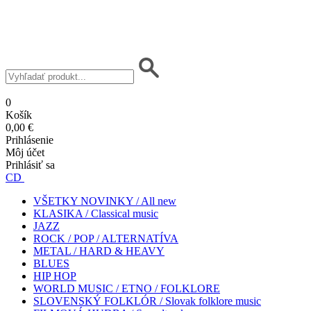
0
Košík
0,00 €
Prihlásenie
Môj účet
Prihlásiť sa
CD
VŠETKY NOVINKY / All new
KLASIKA / Classical music
JAZZ
ROCK / POP / ALTERNATÍVA
METAL / HARD & HEAVY
BLUES
HIP HOP
WORLD MUSIC / ETNO / FOLKLORE
SLOVENSKÝ FOLKLÓR / Slovak folklore music