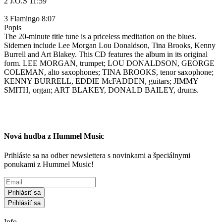
2 J.O.S 11:59
3 Flamingo 8:07
Popis
The 20-minute title tune is a priceless meditation on the blues.
Sidemen include Lee Morgan Lou Donaldson, Tina Brooks, Kenny
Burrell and Art Blakey. This CD features the album in its original
form. LEE MORGAN, trumpet; LOU DONALDSON, GEORGE
COLEMAN, alto saxophones; TINA BROOKS, tenor saxophone;
KENNY BURRELL, EDDIE McFADDEN, guitars; JIMMY
SMITH, organ; ART BLAKEY, DONALD BAILEY, drums.
Nová hudba z Hummel Music
Prihláste sa na odber newslettera s novinkami a špeciálnymi
ponukami z Hummel Music!
Prihlásiť sa
Prihlásiť sa
Info