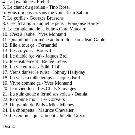
4. La java bleue - Fréhel
5. Le chant du gardian - Tino Rossi
6. Vous qui passez sans me voir - Jean Sablon
7. Le gorille - Georges Brassens
8. C'est à l'amour auquel je pens - Françoise Hardy
9. La complainte de la butte - Cora Vaucaire
10. C'est à l'aube - Yves Montand
11. Quand on s'promène au bord de l'eau - Jean Gabin
12. Elle a tout ça - Fernandel
13. Les crayons - Bourvil
14. Le diable (ça va) - Jaques Brel
15. Insensiblement - Renée Lebas
16. La vie en rose - Édith Piaf
17. Viens danser le twist - Johnny Hallyday
18. La valse à mille temps - Jacques Brel
19. Vivre comme ça - Yves Montand
20. Je reviendrai - Les Chats Sauvages
21. La guinguette a fermé ses volets - Damia
22. Pardonne-moi - Les Corvairs
23. Un gamin de Paris - Mick Micheyl
24. La choupetta - Maurice Chevalier
25. Les enfants qui s'aiment - Juliette Gréco
Disc 4