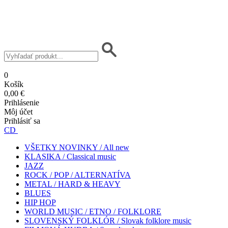
0
Košík
0,00 €
Prihlásenie
Môj účet
Prihlásiť sa
CD
VŠETKY NOVINKY / All new
KLASIKA / Classical music
JAZZ
ROCK / POP / ALTERNATÍVA
METAL / HARD & HEAVY
BLUES
HIP HOP
WORLD MUSIC / ETNO / FOLKLORE
SLOVENSKÝ FOLKLÓR / Slovak folklore music