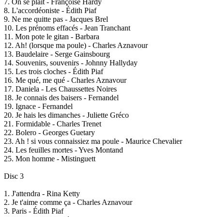
7. On se plaît - Françoise Hardy
8. L'accordéoniste - Édith Piaf
9. Ne me quitte pas - Jacques Brel
10. Les prénoms effacés - Jean Tranchant
11. Mon pote le gitan - Barbara
12. Ah! (lorsque ma poule) - Charles Aznavour
13. Baudelaire - Serge Gainsbourg
14. Souvenirs, souvenirs - Johnny Hallyday
15. Les trois cloches - Édith Piaf
16. Me qué, me qué - Charles Aznavour
17. Daniela - Les Chaussettes Noires
18. Je connais des baisers - Fernandel
19. Ignace - Fernandel
20. Je hais les dimanches - Juliette Gréco
21. Formidable - Charles Trenet
22. Bolero - Georges Guetary
23. Ah ! si vous connaissiez ma poule - Maurice Chevalier
24. Les feuilles mortes - Yves Montand
25. Mon homme - Mistinguett
Disc 3
1. J'attendra - Rina Ketty
2. Je t'aime comme ça - Charles Aznavour
3. Paris - Édith Piaf