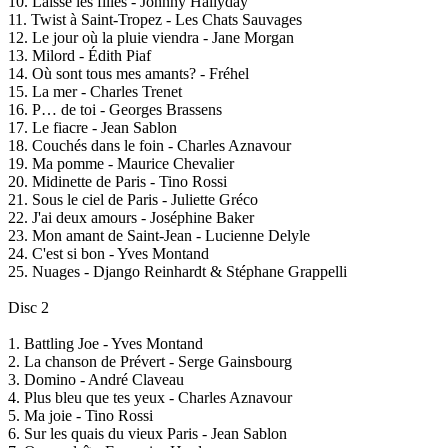
10. Laisse les filles - Johnny Hallyday
11. Twist à Saint-Tropez - Les Chats Sauvages
12. Le jour où la pluie viendra - Jane Morgan
13. Milord - Édith Piaf
14. Où sont tous mes amants? - Fréhel
15. La mer - Charles Trenet
16. P… de toi - Georges Brassens
17. Le fiacre - Jean Sablon
18. Couchés dans le foin - Charles Aznavour
19. Ma pomme - Maurice Chevalier
20. Midinette de Paris - Tino Rossi
21. Sous le ciel de Paris - Juliette Gréco
22. J'ai deux amours - Joséphine Baker
23. Mon amant de Saint-Jean - Lucienne Delyle
24. C'est si bon - Yves Montand
25. Nuages - Django Reinhardt & Stéphane Grappelli
Disc 2
1. Battling Joe - Yves Montand
2. La chanson de Prévert - Serge Gainsbourg
3. Domino - André Claveau
4. Plus bleu que tes yeux - Charles Aznavour
5. Ma joie - Tino Rossi
6. Sur les quais du vieux Paris - Jean Sablon