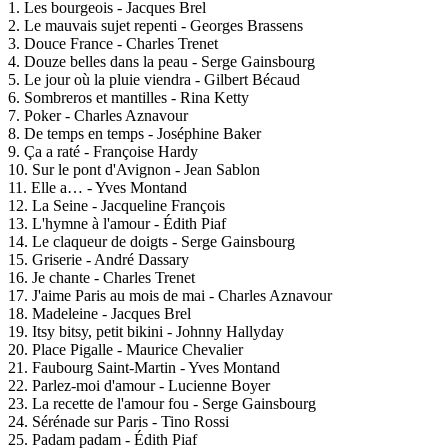
1. Les bourgeois - Jacques Brel
2. Le mauvais sujet repenti - Georges Brassens
3. Douce France - Charles Trenet
4. Douze belles dans la peau - Serge Gainsbourg
5. Le jour où la pluie viendra - Gilbert Bécaud
6. Sombreros et mantilles - Rina Ketty
7. Poker - Charles Aznavour
8. De temps en temps - Joséphine Baker
9. Ça a raté - Françoise Hardy
10. Sur le pont d'Avignon - Jean Sablon
11. Elle a… - Yves Montand
12. La Seine - Jacqueline François
13. L'hymne à l'amour - Édith Piaf
14. Le claqueur de doigts - Serge Gainsbourg
15. Griserie - André Dassary
16. Je chante - Charles Trenet
17. J'aime Paris au mois de mai - Charles Aznavour
18. Madeleine - Jacques Brel
19. Itsy bitsy, petit bikini - Johnny Hallyday
20. Place Pigalle - Maurice Chevalier
21. Faubourg Saint-Martin - Yves Montand
22. Parlez-moi d'amour - Lucienne Boyer
23. La recette de l'amour fou - Serge Gainsbourg
24. Sérénade sur Paris - Tino Rossi
25. Padam padam - Édith Piaf