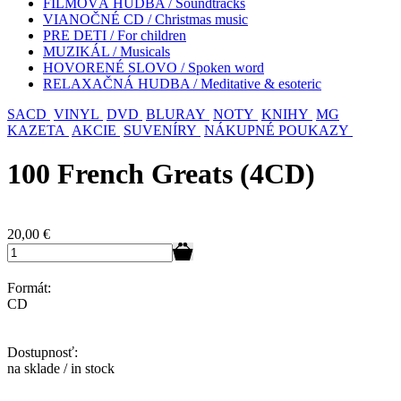
FILMOVÁ HUDBA / Soundtracks
VIANOČNÉ CD / Christmas music
PRE DETI / For children
MUZIKÁL / Musicals
HOVORENÉ SLOVO / Spoken word
RELAXAČNÁ HUDBA / Meditative & esoteric
SACD
VINYL
DVD
BLURAY
NOTY
KNIHY
MG
KAZETA
AKCIE
SUVENÍRY
NÁKUPNÉ POUKAZY
100 French Greats (4CD)
20,00
€
Formát:
CD
Dostupnosť:
na sklade / in stock