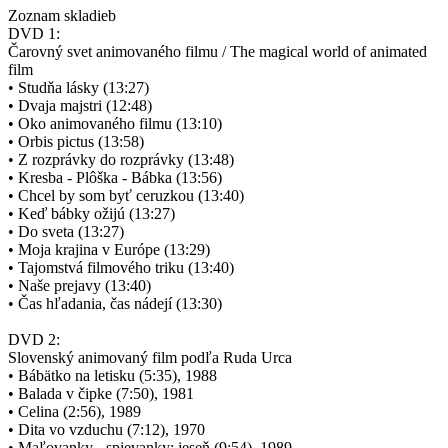
Zoznam skladieb
DVD 1:
Čarovný svet animovaného filmu / The magical world of animated
film
• Studňa lásky (13:27)
• Dvaja majstri (12:48)
• Oko animovaného filmu (13:10)
• Orbis pictus (13:58)
• Z rozprávky do rozprávky (13:48)
• Kresba - Plôška - Bábka (13:56)
• Chcel by som byť ceruzkou (13:40)
• Keď bábky ožijú (13:27)
• Do sveta (13:27)
• Moja krajina v Európe (13:29)
• Tajomstvá filmového triku (13:40)
• Naše prejavy (13:40)
• Čas hľadania, čas nádejí (13:30)
DVD 2:
Slovenský animovaný film podľa Ruda Urca
• Bábätko na letisku (5:35), 1988
• Balada v čipke (7:50), 1981
• Celina (2:56), 1989
• Dita vo vzduchu (7:12), 1970
• Maľovanky - spievanky: jeseň (9:54), 1989