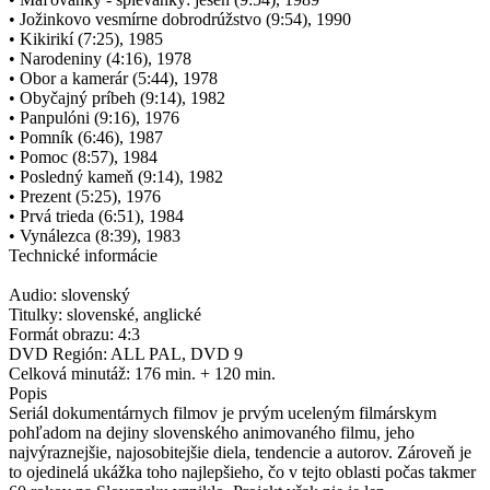
• Jožinkovo vesmírne dobrodrúžstvo (9:54), 1990
• Kikirikí (7:25), 1985
• Narodeniny (4:16), 1978
• Obor a kamerár (5:44), 1978
• Obyčajný príbeh (9:14), 1982
• Panpulóni (9:16), 1976
• Pomník (6:46), 1987
• Pomoc (8:57), 1984
• Posledný kameň (9:14), 1982
• Prezent (5:25), 1976
• Prvá trieda (6:51), 1984
• Vynálezca (8:39), 1983
Technické informácie
Audio: slovenský
Titulky: slovenské, anglické
Formát obrazu: 4:3
DVD Región: ALL PAL, DVD 9
Celková minutáž: 176 min. + 120 min.
Popis
Seriál dokumentárnych filmov je prvým uceleným filmárskym
pohľadom na dejiny slovenského animovaného filmu, jeho
najvýraznejšie, najosobitejšie diela, tendencie a autorov. Zároveň je
to ojedinelá ukážka toho najlepšieho, čo v tejto oblasti počas takmer