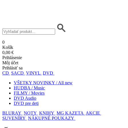
0
Košík
0,00 €
Prihlásenie
Môj účet
Prihlásiť sa
CD
SACD
VINYL
DVD
VŠETKY NOVINKY / All new
HUDBA / Music
FILMY / Movies
DVD Audio
DVD pre deti
BLURAY
NOTY
KNIHY
MG KAZETA
AKCIE
SUVENÍRY
NÁKUPNÉ POUKAZY