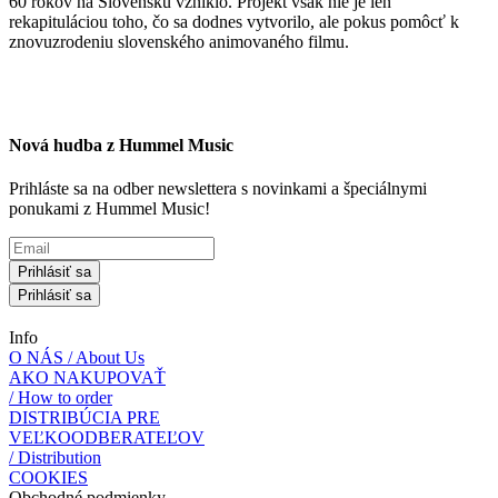
60 rokov na Slovensku vzniklo. Projekt však nie je len
rekapituláciou toho, čo sa dodnes vytvorilo, ale pokus pomôcť k
znovuzrodeniu slovenského animovaného filmu.
Nová hudba z Hummel Music
Prihláste sa na odber newslettera s novinkami a špeciálnymi
ponukami z Hummel Music!
Prihlásiť sa
Prihlásiť sa
Info
O NÁS / About Us
AKO NAKUPOVAŤ
/ How to order
DISTRIBÚCIA PRE
VEĽKOODBERATEĽOV
/ Distribution
COOKIES
Obchodné podmienky