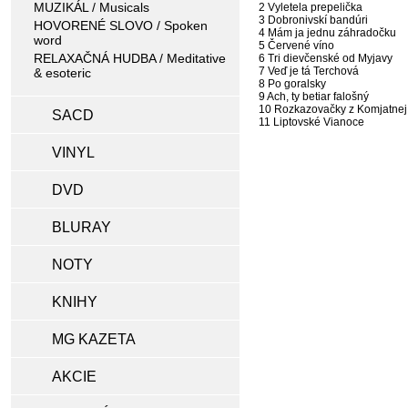
MUZIKÁL / Musicals
2 Vyletela prepelička
3 Dobronivskí bandúri
HOVORENÉ SLOVO / Spoken
4 Mám ja jednu záhradočku
word
5 Červené víno
RELAXAČNÁ HUDBA / Meditative
6 Tri dievčenské od Myjavy
7 Veď je tá Terchová
& esoteric
8 Po goralsky
9 Ach, ty betiar falošný
10 Rozkazovačky z Komjatnej
SACD
11 Liptovské Vianoce
VINYL
DVD
BLURAY
NOTY
KNIHY
MG KAZETA
AKCIE