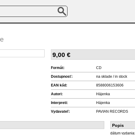
me
9,00
€
Formát:
CD
Dostupnosť:
na sklade / in stock
EAN kód:
8588006153606
Autori:
Hájenka
Interpreti:
Hájenka
Vydavateľ:
PAVIAN RECORDS
Popis
dátum vydania