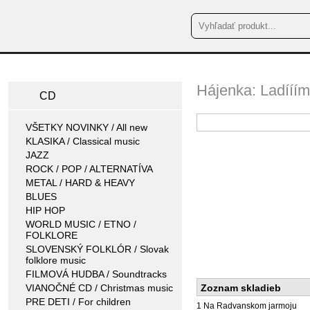
Hájenka: Ladííí
CD
VŠETKY NOVINKY / All new
KLASIKA / Classical music
JAZZ
ROCK / POP / ALTERNATÍVA
METAL / HARD & HEAVY
BLUES
HIP HOP
WORLD MUSIC / ETNO /
FOLKLORE
SLOVENSKÝ FOLKLÓR / Slovak
folklore music
FILMOVÁ HUDBA / Soundtracks
VIANOČNÉ CD / Christmas music
Zoznam skladieb
PRE DETI / For children
1 Na Radvanskom jarmoju