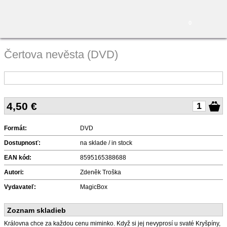
0
Čertova nevěsta (DVD)
4,50
€
Formát:
DVD
Dostupnosť:
na sklade / in stock
EAN kód:
8595165388688
Autori:
Zdeněk Troška
Vydavateľ:
MagicBox
Zoznam skladieb
Královna chce za každou cenu miminko. Když si jej nevyprosí u svaté Kryšpíny,