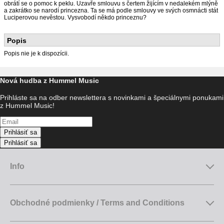
obrátí se o pomoc k peklu. Uzavře smlouvu s čertem žijícím v nedalekém mlýně
a zakrátko se narodí princezna. Ta se má podle smlouvy ve svých osmnácti stát
Luciperovou nevěstou. Vysvobodí někdo princeznu?
Popis
Popis nie je k dispozícii.
Nová hudba z Hummel Music
Prihláste sa na odber newslettera s novinkami a špeciálnymi ponukami
z Hummel Music!
Prihlásiť sa
Prihlásiť sa
Info
Obchodné podmienky / Terms and Conditions