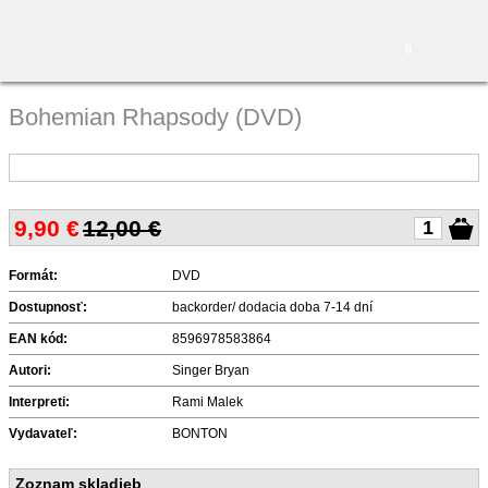
0
Bohemian Rhapsody (DVD)
9,90
€
12,00 €
Formát:
DVD
Dostupnosť:
backorder/ dodacia doba 7-14 dní
EAN kód:
8596978583864
Autori:
Singer Bryan
Interpreti:
Rami Malek
Vydavateľ:
BONTON
Zoznam skladieb