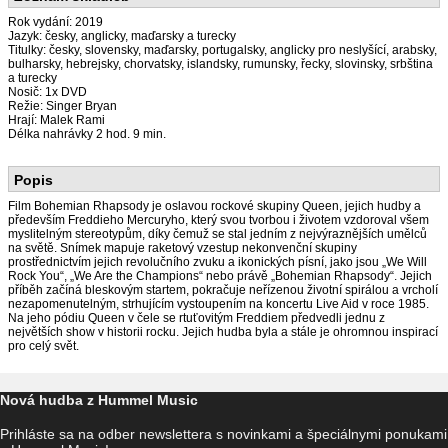
Rok vydání: 2019
Jazyk: česky, anglicky, maďarsky a turecky
Titulky: česky, slovensky, maďarsky, portugalsky, anglicky pro neslyšící, arabsky,
bulharsky, hebrejsky, chorvatsky, islandsky, rumunsky, řecky, slovinsky, srbština
a turecky
Nosič: 1x DVD
Režie: Singer Bryan
Hrají: Malek Rami
Délka nahrávky 2 hod. 9 min.
Popis
Film Bohemian Rhapsody je oslavou rockové skupiny Queen, jejich hudby a
především Freddieho Mercuryho, který svou tvorbou i životem vzdoroval všem
myslitelným stereotypům, díky čemuž se stal jedním z nejvýraznějších umělců
na světě. Snímek mapuje raketový vzestup nekonvenční skupiny
prostřednictvím jejich revolučního zvuku a ikonických písní, jako jsou „We Will
Rock You“, „We Are the Champions“ nebo právě „Bohemian Rhapsody“. Jejich
příběh začíná bleskovým startem, pokračuje neřízenou životní spirálou a vrcholí
nezapomenutelným, strhujícím vystoupením na koncertu Live Aid v roce 1985.
Na jeho pódiu Queen v čele se rtuťovitým Freddiem předvedli jednu z
největších show v historii rocku. Jejich hudba byla a stále je ohromnou inspirací
pro celý svět.
Nová hudba z Hummel Music
Prihláste sa na odber newslettera s novinkami a špeciálnymi ponukami