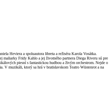
iela Heviera a spoluautora libreta a režiséra Karola Vosátka.
ej maliarky Fridy Kahlo a jej životného partnera Diega Riveru sú pre
uzikálových piesní s fantastickou hudbou a živým orchestrom. Nejde o
ia. V muzikáli, ktorý sa hrá v bratislavskom Teatro Wüstenrot a na