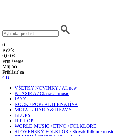
0
Košík
0,00 €
Prihlásenie
Môj účet
Prihlásiť sa
CD
VŠETKY NOVINKY / All new
KLASIKA / Classical music
JAZZ
ROCK / POP / ALTERNATÍVA
METAL / HARD & HEAVY
BLUES
HIP HOP
WORLD MUSIC / ETNO / FOLKLORE
SLOVENSKÝ FOLKLÓR / Slovak folklore music