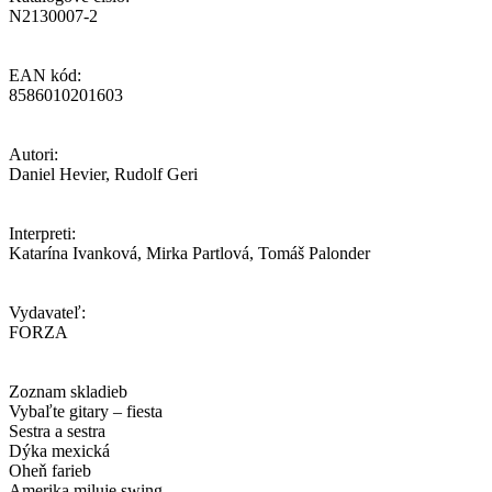
N2130007-2
EAN kód:
8586010201603
Autori:
Daniel Hevier, Rudolf Geri
Interpreti:
Katarína Ivanková, Mirka Partlová, Tomáš Palonder
Vydavateľ:
FORZA
Zoznam skladieb
Vybaľte gitary – fiesta
Sestra a sestra
Dýka mexická
Oheň farieb
Amerika miluje swing