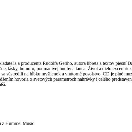
dateľa a producenta Rudolfa Geriho, autora libreta a textov piesní Dan
ne, lásky, humoru, podmanivej hudby a tanca. Život a dielo excentrick
la sa sústredili na hĺbku myšlienok a vnútorné posolstvo. CD je plné m
 nadšením hovoria o svetových parametroch nahrávky i celého predstaven
lší.
ami z Hummel Music!