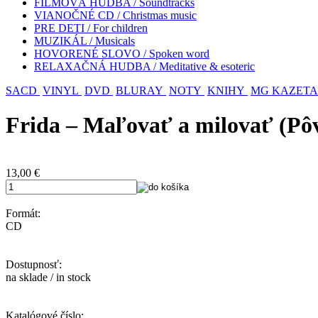
FILMOVÁ HUDBA / Soundtracks
VIANOČNÉ CD / Christmas music
PRE DETI / For children
MUZIKÁL / Musicals
HOVORENÉ SLOVO / Spoken word
RELAXAČNÁ HUDBA / Meditative & esoteric
SACD
VINYL
DVD
BLURAY
NOTY
KNIHY
MG KAZETA
Frida – Maľovať a milovať (Pô
13,00
€
Formát:
CD
Dostupnosť:
na sklade / in stock
Katalógové číslo: