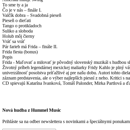
To sme ty a ja
Čo je v nás – finále I.
Valčík dobra – Svadobná pieseň
Pieseň o dieťati
Tango o protikladoch
Suliko a sloboda
Holub môj čierny
Vráť sa vráť
Pár farieb má Frida – finále II.
Frida fiesta (bonus)
Popis
Frida - Maľovať a milovať je pôvodný slovenský muzikál s hudbou skla
Životný príbeh legendárnej mexickej maliarky Fridy Kahlo je plný váš
univerzálnosť posolstva príťažlivé aj pre našu dobu. Autori tohto die
záznam predstavenia, ale o výber najlepších piesní z neho. Kritici s
CD spievajú Katarína Ivanková, Tomáš Palonder, Mirka Partlová a ďa
Nová hudba z Hummel Music
Prihláste sa na odber newslettera s novinkami a špeciálnymi ponuk