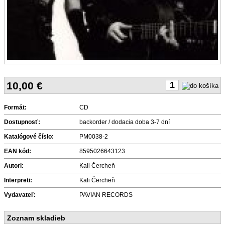
10,00
€
Formát:
CD
Dostupnosť:
backorder / dodacia doba 3-7 dní
Katalógové číslo:
PM0038-2
EAN kód:
8595026643123
Autori:
Kali Čercheň
Interpreti:
Kali Čercheň
Vydavateľ:
PAVIAN RECORDS
Zoznam skladieb