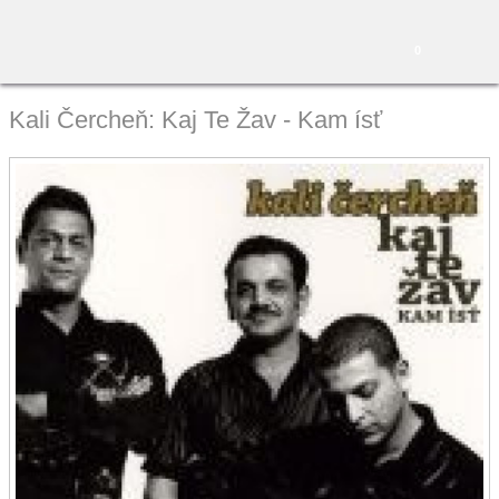
0
Kali Čercheň: Kaj Te Žav - Kam ísť