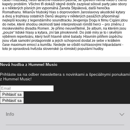
často i muzikály, nebo tanečně-hudební pásma, se zpěvem nemá nikdo z členů
kapely problém. Všichni tři dokáží stejně dobře zazpívat sólové party jako sbory
a v některých písních jim vypomáhá Žaneta Štipáková, další herečka
Romathanu. Milanův hluboký hlas s doprovodem Jaroslavovy akustické kytary
a dvoj a trojhlasy ostatních členů skupiny v některých pasážích připomínají
nejlepší kousky z legendárního soundtracku Jevgenija Dogu k filmu Cigáni jdou
do nebe, které shodou okolností také interpretovali rómští herci – pro změnu z
moskevského divadla Romen. Je přímo neuveřitelné, že album, na kterém jsou
„pouze“ lidské hlasy a kytara, zní tak plnokrevně. Do jisté míry je to i skvělým
výběrem repertoáru, který tvoří hlavně silné balady. Hlavním pilířem úspěchu
jsou však samotní protagonisté a jejich schopnost dostat ze sebe v krátkém
čase maximum emocí a kumštu. Nedejte se ošidit rozhlasovými hitparádami -
toto je opravdová hvězda slovenské (a rómské) populární hudby.
Nová hudba z Hummel Music
Prihláste sa na odber newslettera s novinkami a špeciálnymi ponukami
z Hummel Music!
Prihlásiť sa
Prihlásiť sa
Info