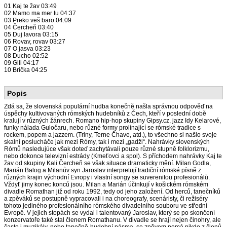
01 Kaj te žav 03:49
02 Mamo ma mer tu 04:37
03 Preko veš baro 04:09
04 Čercheň 03:40
05 Duj lavora 03:15
06 Rovav, rovav 03:27
07 O jasva 03:23
08 Ducho 02:52
09 Gili 04:17
10 Brička 04:25
Popis
Zdá sa, že slovenská populární hudba konečně našla správnou odpověď na
úspěchy kultivovaných rómských hudebníků z Čech, kteří v poslední době
kralují v různých žánrech. Romano hip-hop skupiny Gipsy.cz, jazz Idy Kelarové,
funky nálada Guločaru, nebo různé formy prolínající se rómské tradice s
rockem, popem a jazzem. (Triny, Terne Čhave, atd.), to všechno si našlo svoje
skalní poslucháče jak mezi Rómy, tak i mezi „gadži“. Nahrávky slovenských
Rómů nasledujúce však doteď zachytávali pouze různé stupně folklorizmu,
nebo dokonce televizní estrády (Kmeťovci a spol). S příchodem nahrávky Kaj te
žav od skupiny Kali Čercheň se však situace dramaticky mění. Milan Godla,
Marián Balog a Milanův syn Jaroslav interpretují tradiční rómské písně z
různých krajin východní Evropy i vlastní songy se suverenitou profesionálů.
Vždyť jimy konec konců jsou. Milan a Marián účinkují v košickém rómském
divadle Romathan již od roku 1992, tedy od jeho založení. Od herců, tanečníků
a zpěváků se postupně vypracovali i na choreografy, scenáristy, či režiséry
tohoto jediného profesionálního rómského divadelního souboru ve střední
Evropě. V jejich stopách se vydal i talentovaný Jaroslav, který se po skončení
konzervatoře také stal členem Romathanu. V divadle se hrají nejen činohry, ale