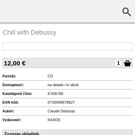
0
Chill with Debussy
12,00
€
Formát:
CD
Dostupnosť:
na sklade / in stock
Katalógové číslo:
8.556788
EAN kód:
0730099678827
Autori:
Claude Debussy
Vydavateľ:
NAXOS
Zoznam skladieb