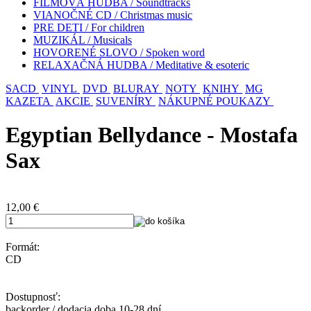
FILMOVÁ HUDBA / Soundtracks
VIANOČNÉ CD / Christmas music
PRE DETI / For children
MUZIKÁL / Musicals
HOVORENÉ SLOVO / Spoken word
RELAXAČNÁ HUDBA / Meditative & esoteric
SACD
VINYL
DVD
BLURAY
NOTY
KNIHY
MG
KAZETA
AKCIE
SUVENÍRY
NÁKUPNÉ POUKAZY
Egyptian Bellydance - Mostafa
Sax
12,00
€
Formát:
CD
Dostupnosť:
backorder / dodacia doba 10-28 dní