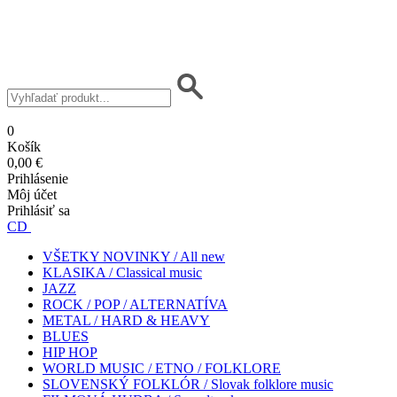
0
Košík
0,00 €
Prihlásenie
Môj účet
Prihlásiť sa
CD
VŠETKY NOVINKY / All new
KLASIKA / Classical music
JAZZ
ROCK / POP / ALTERNATÍVA
METAL / HARD & HEAVY
BLUES
HIP HOP
WORLD MUSIC / ETNO / FOLKLORE
SLOVENSKÝ FOLKLÓR / Slovak folklore music