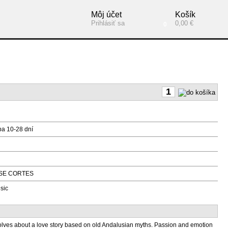
Môj účet
Košík
Prihlásiť sa
0,00 €
0
ba 10-28 dní
SE CORTES
sic
lves about a love story based on old Andalusian myths. Passion and emotion