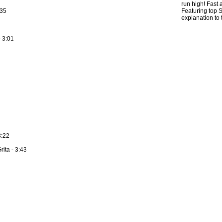
run high! Fast 
:35
Featuring top 
explanation to
 3:01
3:22
ita - 3:43