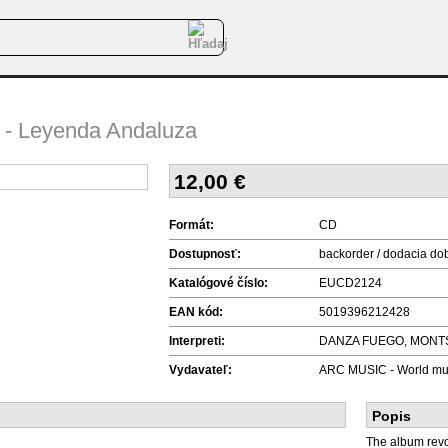
 - Leyenda Andaluza
12,00
€
Formát:
CD
Dostupnosť:
backorder / dodacia do
Katalógové číslo:
EUCD2124
EAN kód:
5019396212428
Interpreti:
DANZA FUEGO, MONT
Vydavateľ:
ARC MUSIC - World mu
Popis
The album revo