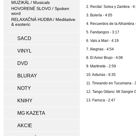
MUZIKÁL / Musicals
2. Recital: Solea y Zambra - 4
HOVORENÉ SLOVO / Spoken
word
3. Bulería - 4:05
RELAXAČNÁ HUDBA / Meditative
4. Recuerdos de la Alhambra -
& esoteric
5. Fandangos - 3:17
SACD
6. Vals a Mari - 4:19
7. Alegrias - 4:54
VINYL
8. El Amor Brujo - 4:06
DVD
9. Martinete - 2:59
10. Asturias - 6:35
BLURAY
11. Tineando en Tucumana - 
NOTY
12. Tango Gitano: Mi Sangre Gr
KNIHY
13. Farruca - 2:47
MG KAZETA
AKCIE