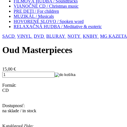
FILMOVÁ HUDBA / Soundtracks
VIANOČNÉ CD / Christmas music
PRE DETI / For children
MUZIKÁL / Musicals
HOVORENÉ SLOVO / Spoken word
RELAXAČNÁ HUDBA / Meditative & esoteric
SACD
VINYL
DVD
BLURAY
NOTY
KNIHY
MG KAZETA
Oud Masterpieces
15,00
€
Formát:
CD
Dostupnosť:
na sklade / in stock
Katalógové číslo: