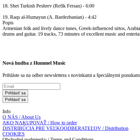
18. Shet Turkish Peshrev (Refik Fersan) - 6:00
19. Raqs al-Humayun (A. Bardezbanian) - 4:42
Popis
Armenian folk and lively dance tunes, Greek-influenced sirtos, Arabi
drums and guitar. 19 tracks, 73 minutes of excellent music and entert
Nová hudba z Hummel Music
Prihláste sa na odber newslettera s novinkami a špeciálnymi ponuk
Prihlásiť sa
Prihlásiť sa
Info
O NÁS / About Us
AKO NAKUPOVAŤ / How to order
DISTRIBÚCIA PRE VEĽKOODBERATEĽOV / Distribution
COOKIES
Obchodné podmienky / Terms and Conditions