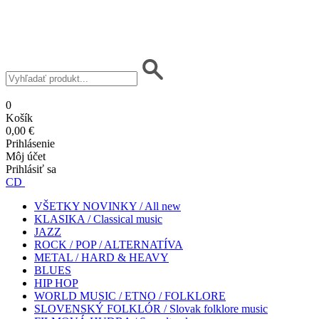
0
Košík
0,00 €
Prihlásenie
Môj účet
Prihlásiť sa
CD
VŠETKY NOVINKY / All new
KLASIKA / Classical music
JAZZ
ROCK / POP / ALTERNATÍVA
METAL / HARD & HEAVY
BLUES
HIP HOP
WORLD MUSIC / ETNO / FOLKLORE
SLOVENSKÝ FOLKLÓR / Slovak folklore music