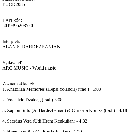
EUCD2085
EAN kód:
5019396208520
Interpreti:
ALAN S. BARDEZBANIAN
Vydavateľ:
ARC MUSIC - World music
Zoznam skladieb
1. Anatolian Memories (Hepsi Yolandir) (trad.) - 5:03
2. Voch Me Dzaleeg (trad.) 3:08
3. Zapion Sirto (A. Bardezbanian) & Ormorfa Koritsa (trad.) - 4:18
4. Seerdus Vera (Udi Hrant Kenkulian) - 4:32
5. Hyegagan Bar (A. Bardezbanian) - 1:50