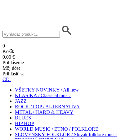
0
Košík
0,00 €
Prihlásenie
Môj účet
Prihlásiť sa
CD
VŠETKY NOVINKY / All new
KLASIKA / Classical music
JAZZ
ROCK / POP / ALTERNATÍVA
METAL / HARD & HEAVY
BLUES
HIP HOP
WORLD MUSIC / ETNO / FOLKLORE
SLOVENSKÝ FOLKLÓR / Slovak folklore music