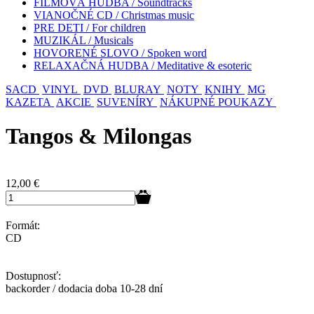
FILMOVÁ HUDBA / Soundtracks
VIANOČNÉ CD / Christmas music
PRE DETI / For children
MUZIKÁL / Musicals
HOVORENÉ SLOVO / Spoken word
RELAXAČNÁ HUDBA / Meditative & esoteric
SACD
VINYL
DVD
BLURAY
NOTY
KNIHY
MG
KAZETA
AKCIE
SUVENÍRY
NÁKUPNÉ POUKAZY
Tangos & Milongas
12,00
€
Formát:
CD
Dostupnosť:
backorder / dodacia doba 10-28 dní