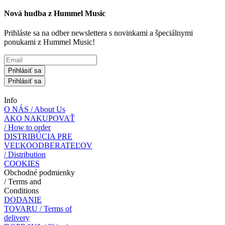
Nová hudba z Hummel Music
Prihláste sa na odber newslettera s novinkami a špeciálnymi
ponukami z Hummel Music!
Prihlásiť sa
Prihlásiť sa
Info
O NÁS / About Us
AKO NAKUPOVAŤ
/ How to order
DISTRIBÚCIA PRE
VEĽKOODBERATEĽOV
/ Distribution
COOKIES
Obchodné podmienky
/ Terms and
Conditions
DODANIE
TOVARU / Terms of
delivery