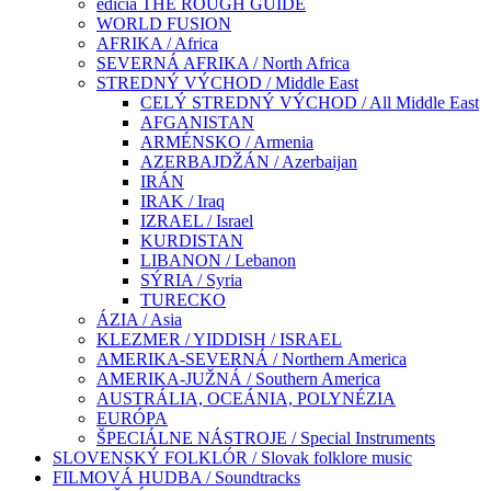
edícia THE ROUGH GUIDE
WORLD FUSION
AFRIKA / Africa
SEVERNÁ AFRIKA / North Africa
STREDNÝ VÝCHOD / Middle East
CELÝ STREDNÝ VÝCHOD / All Middle East
AFGANISTAN
ARMÉNSKO / Armenia
AZERBAJDŽÁN / Azerbaijan
IRÁN
IRAK / Iraq
IZRAEL / Israel
KURDISTAN
LIBANON / Lebanon
SÝRIA / Syria
TURECKO
ÁZIA / Asia
KLEZMER / YIDDISH / ISRAEL
AMERIKA-SEVERNÁ / Northern America
AMERIKA-JUŽNÁ / Southern America
AUSTRÁLIA, OCEÁNIA, POLYNÉZIA
EURÓPA
ŠPECIÁLNE NÁSTROJE / Special Instruments
SLOVENSKÝ FOLKLÓR / Slovak folklore music
FILMOVÁ HUDBA / Soundtracks