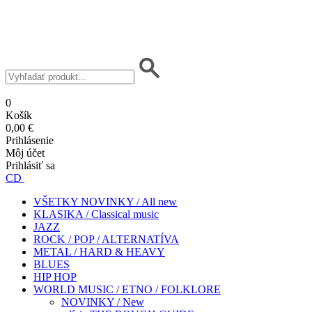
0
Košík
0,00 €
Prihlásenie
Môj účet
Prihlásiť sa
CD
VŠETKY NOVINKY / All new
KLASIKA / Classical music
JAZZ
ROCK / POP / ALTERNATÍVA
METAL / HARD & HEAVY
BLUES
HIP HOP
WORLD MUSIC / ETNO / FOLKLORE
NOVINKY / New