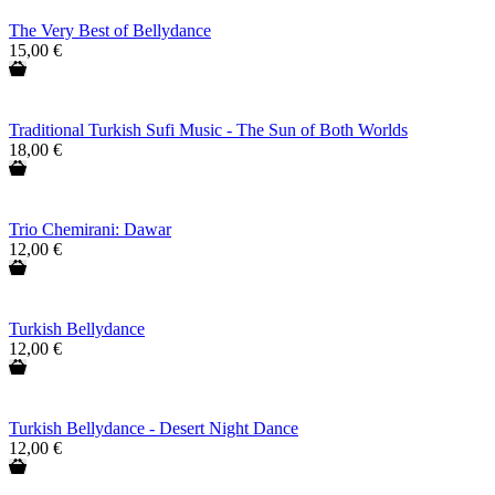
The Very Best of Bellydance
15,00 €
Traditional Turkish Sufi Music - The Sun of Both Worlds
18,00 €
Trio Chemirani: Dawar
12,00 €
Turkish Bellydance
12,00 €
Turkish Bellydance - Desert Night Dance
12,00 €