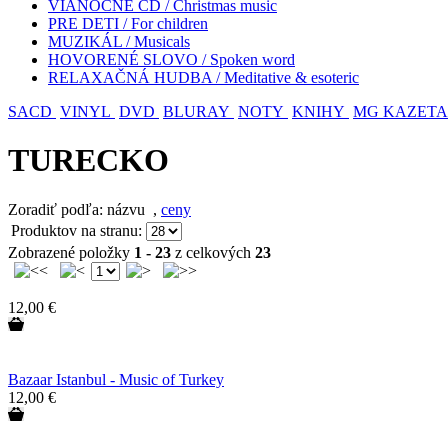
VIANOČNÉ CD / Christmas music
PRE DETI / For children
MUZIKÁL / Musicals
HOVORENÉ SLOVO / Spoken word
RELAXAČNÁ HUDBA / Meditative & esoteric
SACD
VINYL
DVD
BLURAY
NOTY
KNIHY
MG KAZETA
TURECKO
Zoradiť podľa: názvu
,
ceny
Produktov na stranu:
Zobrazené položky
1 - 23
z celkových
23
12,00 €
Bazaar Istanbul - Music of Turkey
12,00 €