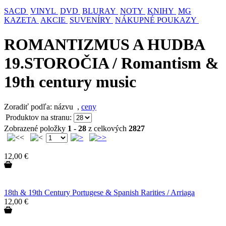
SACD
VINYL
DVD
BLURAY
NOTY
KNIHY
MG
KAZETA
AKCIE
SUVENÍRY
NÁKUPNÉ POUKAZY
ROMANTIZMUS A HUDBA
19.STOROČIA / Romantism &
19th century music
Zoradiť podľa: názvu
,
ceny
Produktov na stranu:
Zobrazené položky
1 - 28
z celkových
2827
12,00 €
18th & 19th Century Portugese & Spanish Rarities / Arriaga
12,00 €