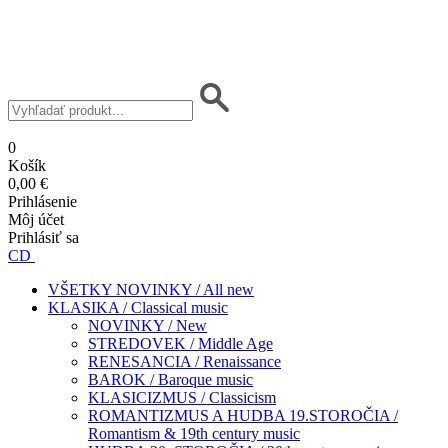
0
Košík
0,00 €
Prihlásenie
Môj účet
Prihlásiť sa
CD
VŠETKY NOVINKY / All new
KLASIKA / Classical music
NOVINKY / New
STREDOVEK / Middle Age
RENESANCIA / Renaissance
BAROK / Baroque music
KLASICIZMUS / Classicism
ROMANTIZMUS A HUDBA 19.STOROČIA /
Romantism & 19th century music