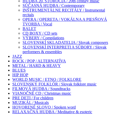
HUDBA 20. STOROČIA / 20th century music
SÚČASNÁ HUDBA / Contemporary
INŠTRUMENTÁLNE RECITÁLY / Instrumental
recitals
OPERA / OPERETA / VOKÁLNA A PIESŇOVÁ
TVORBA / Vocal
BALET
CD BOXY / CD sets
VÝBERY / Compilations
SLOVENSKÍ SKLADATELIA / Slovak composers
SLOVENSKÍ INTERPRETI A SÚBORY / Slovak
performers & ensembles
JAZZ
ROCK / POP / ALTERNATÍVA
METAL / HARD & HEAVY
BLUES
HIP HOP
WORLD MUSIC / ETNO / FOLKLORE
SLOVENSKÝ FOLKLÓR / Slovak folklore music
FILMOVÁ HUDBA / Soundtracks
VIANOČNÉ CD / Christmas music
PRE DETI / For children
MUZIKÁL / Musicals
HOVORENÉ SLOVO / Spoken word
RELAXAČNÁ HUDBA / Meditative & esoteric