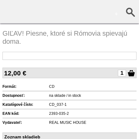
0
GIĽAV! Piesne, ktoré si Rómovia spievajú
doma.
12,00
€
Formát:
CD
Dostupnosť:
na sklade / in stock
Katalógové číslo:
CD_037-1
EAN kód:
2393-035-2
Vydavateľ:
REAL MUSIC HOUSE
Zoznam skladieb