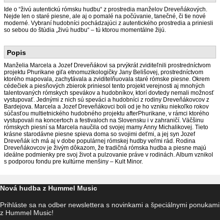
Ide o “živú autentickú rómsku hudbu“ z prostredia manželov Dreveňákových.
Nejde len o staré piesne, ale aj o pomalé na počúvanie, tanečné, či tie nové
moderné. Vybraní hudobníci pochádzajúci z autentického prostredia a priniesli
so sebou do štúdia „živú hudbu“ – tú ktorou momentálne žijú.
Popis
Manželia Marcela a Jozef Dreveňákovi sa prvýkrát zviditeľnili prostredníctvom
projektu Phurikane giľa etnomuzikologičky Jany Belišovej, prostredníctvom
ktorého mapovala, zachytávala a zviditelňuovala staré rómske piesne. Okrem
cédečiek a piesňových zbierok priniesol tento projekt verejnosti aj mnohých
talentovaných rómskych spevákov a hudobníkov, ktorí dovtedy nemali možnosť
vystupovať. Jednými z nich sú speváci a hudobníci z rodiny Dreveňákovcov z
Bardejova. Marcela a Jozef Dreveňákovci boli od je ho vzniku niekoľko rokov
súčasťou multietnického hudobného projektu afterPhurikane, v rámci ktorého
vystupovali na koncertoch a festivaloch na Slovensku i v zahraničí. Väčšinu
rómskych piesní sa Marcela naučila od svojej mamy Anny Michalikovej. Tieto
krásne starodávne piesne spieva doma so svojimi deťmi, a jej syn Jozef
Dreveňák ich má aj v dobe populárnej rómskej hudby veľmi rád. Rodina
Dreveňákovcov je živým dôkazom, že tradičná rómska hudba a piesne majú
ideálne podmienky pre svoj život a pulzovanie práve v rodinách. Album vznikol
s podporou fondu pre kultúrne menšiny – Kult Minor.
Nová hudba z Hummel Music
Prihláste sa na odber newslettera s novinkami a špeciálnymi ponukami
z Hummel Music!