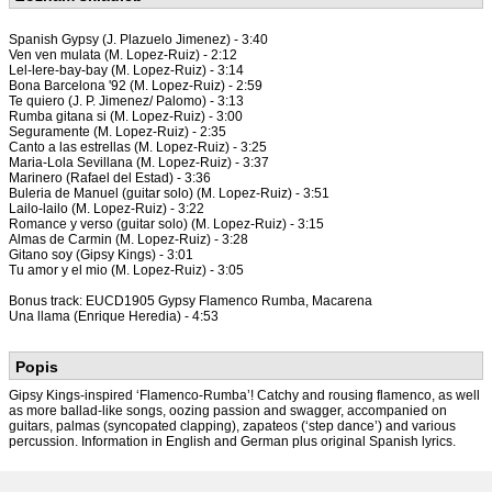
Spanish Gypsy (J. Plazuelo Jimenez) - 3:40
Ven ven mulata (M. Lopez-Ruiz) - 2:12
Lel-lere-bay-bay (M. Lopez-Ruiz) - 3:14
Bona Barcelona '92 (M. Lopez-Ruiz) - 2:59
Te quiero (J. P. Jimenez/ Palomo) - 3:13
Rumba gitana si (M. Lopez-Ruiz) - 3:00
Seguramente (M. Lopez-Ruiz) - 2:35
Canto a las estrellas (M. Lopez-Ruiz) - 3:25
Maria-Lola Sevillana (M. Lopez-Ruiz) - 3:37
Marinero (Rafael del Estad) - 3:36
Buleria de Manuel (guitar solo) (M. Lopez-Ruiz) - 3:51
Lailo-lailo (M. Lopez-Ruiz) - 3:22
Romance y verso (guitar solo) (M. Lopez-Ruiz) - 3:15
Almas de Carmin (M. Lopez-Ruiz) - 3:28
Gitano soy (Gipsy Kings) - 3:01
Tu amor y el mio (M. Lopez-Ruiz) - 3:05
Bonus track: EUCD1905 Gypsy Flamenco Rumba, Macarena
Una llama (Enrique Heredia) - 4:53
Popis
Gipsy Kings-inspired ‘Flamenco-Rumba’! Catchy and rousing flamenco, as well
as more ballad-like songs, oozing passion and swagger, accompanied on
guitars, palmas (syncopated clapping), zapateos (‘step dance’) and various
percussion. Information in English and German plus original Spanish lyrics.