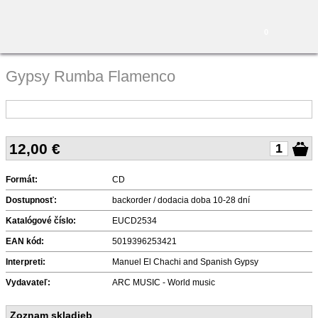
0
Gypsy Rumba Flamenco
12,00
€
Formát:
CD
Dostupnosť:
backorder / dodacia doba 10-28 dní
Katalógové číslo:
EUCD2534
EAN kód:
5019396253421
Interpreti:
Manuel El Chachi and Spanish Gypsy
Vydavateľ:
ARC MUSIC - World music
Zoznam skladieb