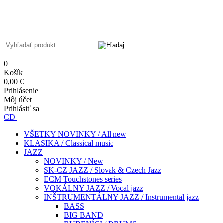
0
Košík
0,00 €
Prihlásenie
Môj účet
Prihlásiť sa
CD
VŠETKY NOVINKY / All new
KLASIKA / Classical music
JAZZ
NOVINKY / New
SK-CZ JAZZ / Slovak & Czech Jazz
ECM Touchstones series
VOKÁLNY JAZZ / Vocal jazz
INŠTRUMENTÁLNY JAZZ / Instrumental jazz
BASS
BIG BAND