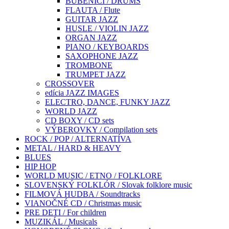
BUBENÍCI / DRUMS
FLAUTA / Flute
GUITAR JAZZ
HUSLE / VIOLIN JAZZ
ORGAN JAZZ
PIANO / KEYBOARDS
SAXOPHONE JAZZ
TROMBONE
TRUMPET JAZZ
CROSSOVER
edícia JAZZ IMAGES
ELECTRO, DANCE, FUNKY JAZZ
WORLD JAZZ
CD BOXY / CD sets
VÝBEROVKY / Compilation sets
ROCK / POP / ALTERNATÍVA
METAL / HARD & HEAVY
BLUES
HIP HOP
WORLD MUSIC / ETNO / FOLKLORE
SLOVENSKÝ FOLKLÓR / Slovak folklore music
FILMOVÁ HUDBA / Soundtracks
VIANOČNÉ CD / Christmas music
PRE DETI / For children
MUZIKÁL / Musicals