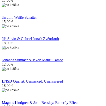
17,50 €
Jin Jim: Weiße Schatten
15,00 €
Jiří Stivín & Gabriel Jonáš: Zvěrokruh
18,00 €
Johanna Summer & Jakob Manz: Cameo
12,00 €
LNSD Quartet: Unmasked, Unanswered
18,00 €
Magnus Lindgren & John Beasley: Butterfly Effect