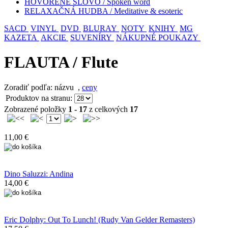
HOVORENÉ SLOVO / Spoken word
RELAXAČNÁ HUDBA / Meditative & esoteric
SACD
VINYL
DVD
BLURAY
NOTY
KNIHY
MG
KAZETA
AKCIE
SUVENÍRY
NÁKUPNÉ POUKAZY
FLAUTA / Flute
Zoradiť podľa: názvu
,
ceny
Produktov na stranu:
Zobrazené položky
1 - 17
z celkových
17
11,00 €
Dino Saluzzi: Andina
14,00 €
Eric Dolphy: Out To Lunch! (Rudy Van Gelder Remasters)