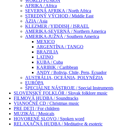
WORLD FUSION
AFRIKA / Africa
SEVERNÁ AFRIKA / North Africa
STREDNÝ VÝCHOD / Middle East
ÁZIA / Asia
KLEZMER / YIDDISH / ISRAEL
AMERIKA-SEVERNÁ / Northern America
AMERIKA-JUŽNÁ / Southern America
MEXICO
ARGENTÍNA / TANGO
BRAZILIA
LATINO
KUBA / Cuba
KARIBIK / Caribbean
ANDY / Bolivia, Chile, Peru, Ecuador
AUSTRÁLIA, OCEÁNIA, POLYNÉZIA
EURÓPA
ŠPECIÁLNE NÁSTROJE / Special Instruments
SLOVENSKÝ FOLKLÓR / Slovak folklore music
FILMOVÁ HUDBA / Soundtracks
VIANOČNÉ CD / Christmas music
PRE DETI / For children
MUZIKÁL / Musicals
HOVORENÉ SLOVO / Spoken word
RELAXAČNÁ HUDBA / Meditative & esoteric