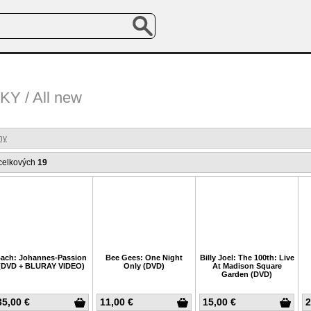
Y / All new
ny
celkových
19
ach: Johannes-Passion
Bee Gees: One Night
Billy Joel: The 100th: Live
(DVD + BLURAY VIDEO)
Only (DVD)
At Madison Square
Garden (DVD)
35,00 €
11,00 €
15,00 €
2