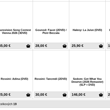
urovision Song Contest
Gounod: Faust (2DVD) /
Halevy: La Juive (DVD)
Vienna 2026 (3DVD)
Piotr Beczala
35,00 €
28,00 €
25,90 €
1
Rossini: Adina (DVD)
Rossini: Tancredi (2DVD)
Sodom: Get What You
Deserve (2026 Remaster)
(5LP + DVD)
25,00 €
30,00 €
146,00 €
2
celkových
19