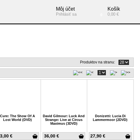
Môj účet
Košík
Prihlásiť sa
0,00 €
0
Produktov na stranu:
Cure: The Show Of A
David Gilmour: Luck And
Donizetti: Lucia Di
Lost World (DVD)
Strange: Live at Circus
Lammermoor (2DVD)
Maximus (3DVD)
3,00 €
36,00 €
27,90 €