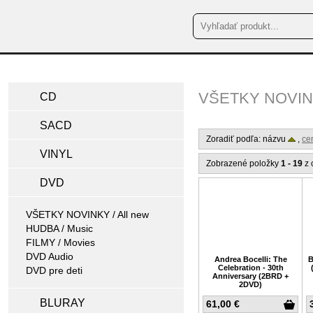
VŠETKY NOVINK
CD
SACD
Zoradiť podľa: názvu
,
ce
VINYL
Zobrazené položky
1 - 19
z 
DVD
VŠETKY NOVINKY / All new
HUDBA / Music
FILMY / Movies
DVD Audio
Andrea Bocelli: The
B
Celebration - 30th
DVD pre deti
Anniversary (2BRD +
2DVD)
BLURAY
61,00 €