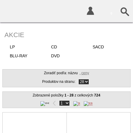
0
AKCIE
LP
CD
SACD
BLU-RAY
DVD
Zoradiť podľa: názvu
,
ceny
Produktov na stranu:
Zobrazené položky
1 - 28
z celkových
724