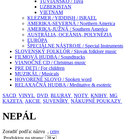
TUVIANSKO / Tuva
UZBEKISTAN
VIETNAM
KLEZMER / YIDDISH / ISRAEL
AMERIKA-SEVERNÁ / Northern America
AMERIKA-JUŽNÁ / Southern America
AUSTRÁLIA, OCEÁNIA, POLYNÉZIA
EURÓPA
ŠPECIÁLNE NÁSTROJE / Special Instruments
SLOVENSKÝ FOLKLÓR / Slovak folklore music
FILMOVÁ HUDBA / Soundtracks
VIANOČNÉ CD / Christmas music
PRE DETI / For children
MUZIKÁL / Musicals
HOVORENÉ SLOVO / Spoken word
RELAXAČNÁ HUDBA / Meditative & esoteric
SACD
VINYL
DVD
BLURAY
NOTY
KNIHY
MG
KAZETA
AKCIE
SUVENÍRY
NÁKUPNÉ POUKAZY
NEPÁL
Zoradiť podľa: názvu
,
ceny
Produktov na stranu: