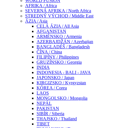
WORLD FUSION
AFRIKA / Africa
SEVERNÁ AFRIKA / North Africa
STREDNÝ VÝCHOD / Middle East
ÁZIA / Asia
CELÁ ÁZIA / All Asia
AFGANISTAN
ARMÉNSKO / Armenia
AZERBAJDŽÁN / Azerbaijan
BANGLADÉŠ / Bangladesh
ČÍNA / China
FILIPÍNY / Philippines
GRUZÍNSKO / Georgia
INDIA
INDONESIA - BALI - JAVA
JAPONSKO / Japan
KIRGIZSKO / Kyrgyzstan
KÓREA / Corea
LAOS
MONGOLSKO / Mongolia
NEPÁL
PAKISTAN
SIBÍR / Siberia
THAJSKO / Thailand
TIBET