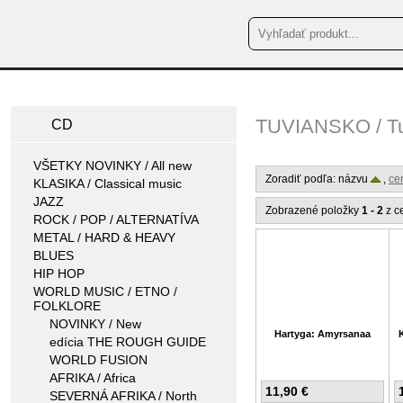
TUVIANSKO / T
CD
VŠETKY NOVINKY / All new
Zoradiť podľa: názvu
,
ce
KLASIKA / Classical music
JAZZ
Zobrazené položky
1 - 2
z c
ROCK / POP / ALTERNATÍVA
METAL / HARD & HEAVY
BLUES
HIP HOP
WORLD MUSIC / ETNO /
FOLKLORE
NOVINKY / New
Hartyga: Amyrsanaa
edícia THE ROUGH GUIDE
WORLD FUSION
AFRIKA / Africa
11,90 €
SEVERNÁ AFRIKA / North