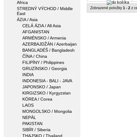
Africa
Zobrazené položky
1 - 2
z c
STREDNÝ VÝCHOD / Middle
East
ÁZIA / Asia
CELÁ ÁZIA / All Asia
AFGANISTAN
ARMÉNSKO / Armenia
AZERBAJDŽÁN / Azerbaijan
BANGLADÉŠ / Bangladesh
ČÍNA / China
FILIPÍNY / Philippines
GRUZÍNSKO / Georgia
INDIA
INDONESIA - BALI - JAVA
JAPONSKO / Japan
KIRGIZSKO / Kyrgyzstan
KÓREA / Corea
LAOS
MONGOLSKO / Mongolia
NEPÁL
PAKISTAN
SIBÍR / Siberia
THAJSKO / Thailand