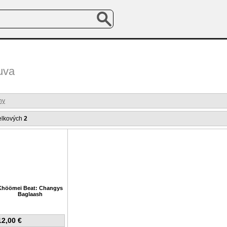
uva
ny
elkových
2
Khöömei Beat: Changys
Baglaash
12,00 €