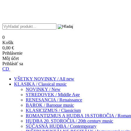
0
Košík
0,00 €
Prihlásenie
Môj účet
Prihlásiť sa
CD
VŠETKY NOVINKY / All new
KLASIKA / Classical music
NOVINKY / New
STREDOVEK / Middle Age
RENESANCIA / Renaissance
BAROK / Baroque music
KLASICIZMUS / Classicism
ROMANTIZMUS A HUDBA 19.STOROČIA / Romantism
HUDBA 20. STOROČIA / 20th century music
SÚČASNÁ HUDBA / Contemporary