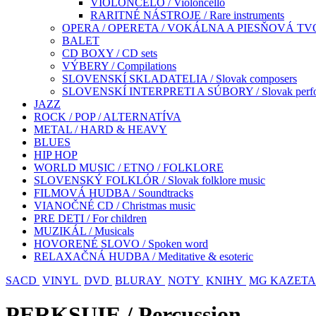
VIOLONČELO / Violoncello
RARITNÉ NÁSTROJE / Rare instruments
OPERA / OPERETA / VOKÁLNA A PIESŇOVÁ TVO
BALET
CD BOXY / CD sets
VÝBERY / Compilations
SLOVENSKÍ SKLADATELIA / Slovak composers
SLOVENSKÍ INTERPRETI A SÚBORY / Slovak perfor
JAZZ
ROCK / POP / ALTERNATÍVA
METAL / HARD & HEAVY
BLUES
HIP HOP
WORLD MUSIC / ETNO / FOLKLORE
SLOVENSKÝ FOLKLÓR / Slovak folklore music
FILMOVÁ HUDBA / Soundtracks
VIANOČNÉ CD / Christmas music
PRE DETI / For children
MUZIKÁL / Musicals
HOVORENÉ SLOVO / Spoken word
RELAXAČNÁ HUDBA / Meditative & esoteric
SACD
VINYL
DVD
BLURAY
NOTY
KNIHY
MG KAZETA
PERKSUIE / Percussion