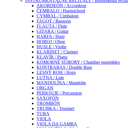
INŠTRUMENTÁLNE RECITÁLY / Instrumental recita
AKORDEÓN / Accordeon
ČEMBALO / Harpsichord
CYMBAL / Cimbalom
FAGOT / Bassoon
FLAUTA / Flute
GITARA / Guitar
HARFA / Harp
HOBOJ / Oboe
HUSLE / Violin
KLARINET / Clarinet
KLAVÍR / Piano
KOMORNÉ SÚBORY / Chamber ensembles
KONTRABAS / Double Bass
LESNÝ ROH / Horn
LUTNA / Lute
MANDOLÍNA / Mandolin
ORGAN
PERKSUIE / Percussion
SAXOFÓN
TROMBÓN
TRUBKA / Trumpet
TUBA
VIOLA
VIOLA DA GAMBA