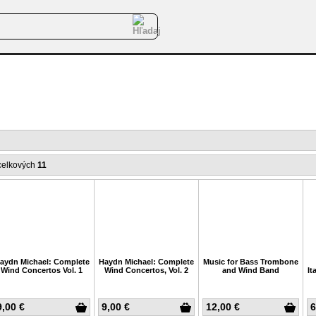
celkových
11
aydn Michael: Complete
Haydn Michael: Complete
Music for Bass Trombone
Wind Concertos Vol. 1
Wind Concertos, Vol. 2
and Wind Band
It
9,00 €
9,00 €
12,00 €
6