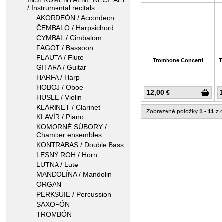
INŠTRUMENTÁLNE RECITÁLY
/ Instrumental recitals
AKORDEÓN / Accordeon
ČEMBALO / Harpsichord
CYMBAL / Cimbalom
FAGOT / Bassoon
FLAUTA / Flute
Trombone Concerti
T
GITARA / Guitar
HARFA / Harp
HOBOJ / Oboe
12,00 €
HUSLE / Violin
KLARINET / Clarinet
Zobrazené položky
1 - 11
z 
KLAVÍR / Piano
KOMORNÉ SÚBORY /
Chamber ensembles
KONTRABAS / Double Bass
LESNÝ ROH / Horn
LUTNA / Lute
MANDOLÍNA / Mandolin
ORGAN
PERKSUIE / Percussion
SAXOFÓN
TROMBÓN