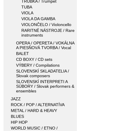
TRUBKA / Trumpet
TUBA
VIOLA
VIOLA DA GAMBA
VIOLONČELO / Violoncello
RARITNÉ NÁSTROJE / Rare
instruments
OPERA / OPERETA / VOKÁLNA
A PIESŇOVÁ TVORBA / Vocal
BALET
CD BOXY / CD sets
VÝBERY / Compilations
SLOVENSKÍ SKLADATELIA /
Slovak composers
SLOVENSKÍ INTERPRETI A
SÚBORY / Slovak performers &
ensembles
JAZZ
ROCK / POP / ALTERNATÍVA
METAL / HARD & HEAVY
BLUES
HIP HOP
WORLD MUSIC / ETNO /