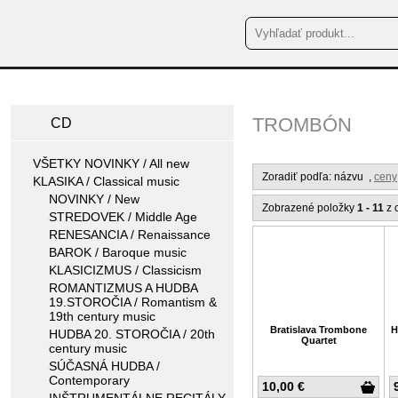
TROMBÓN
CD
VŠETKY NOVINKY / All new
Zoradiť podľa: názvu
,
ceny
KLASIKA / Classical music
NOVINKY / New
Zobrazené položky
1 - 11
z 
STREDOVEK / Middle Age
RENESANCIA / Renaissance
BAROK / Baroque music
KLASICIZMUS / Classicism
ROMANTIZMUS A HUDBA
19.STOROČIA / Romantism &
19th century music
Bratislava Trombone
H
HUDBA 20. STOROČIA / 20th
Quartet
century music
SÚČASNÁ HUDBA /
Contemporary
10,00 €