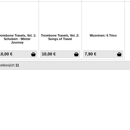
rombone Travels, Vol. 1:
Trombone Travels, Vol. 2:
Wuorinen: 6 Trios
Schubert - Winter
Songs of Travel
Journey
10,00 €
10,00 €
7,90 €
celkových
11