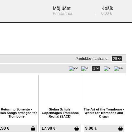
Môj účet
Košík
Prihlásiť sa
0,00 €
0
Produktov na stranu:
Return to Sorrento -
Stefan Schulz:
The Art of the Trombone -
alian Songs arranged for
Copenhagen Trombone
Works for Trombone and
Trombone
Recital (SACD)
Organ
,90 €
17,90 €
9,90 €