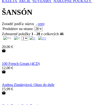
KAZETA
AKCIE
SUVENÍRY
NÁKUPNÉ POUKAZY
ŠANSÓN
Zoradiť podľa: názvu
,
ceny
Produktov na stranu:
Zobrazené položky
1 - 28
z celkových
46
20,00 €
100 French Greats (4CD)
12,00 €
Andrea Zimányiová: Okno do duše
15,99 €