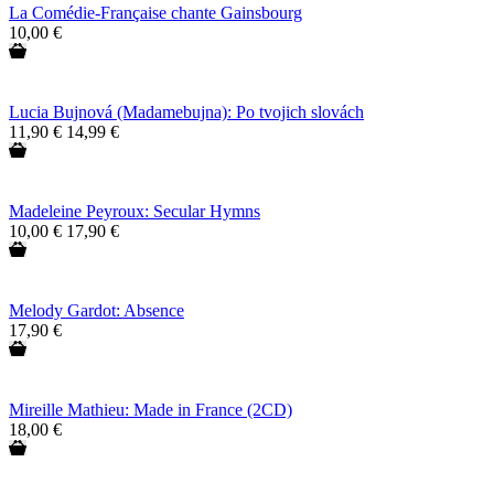
La Comédie-Française chante Gainsbourg
10,00 €
Lucia Bujnová (Madamebujna): Po tvojich slovách
11,90 €
14,99 €
Madeleine Peyroux: Secular Hymns
10,00 €
17,90 €
Melody Gardot: Absence
17,90 €
Mireille Mathieu: Made in France (2CD)
18,00 €