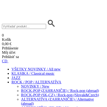
0
Košík
0,00 €
Prihlásenie
Môj účet
Prihlásiť sa
CD
VŠETKY NOVINKY / All new
KLASIKA / Classical music
JAZZ
ROCK / POP / ALTERNATÍVA
NOVINKY / New
ROCK-POP (ZAHRANIČIE) / Rock-pop (abroad)
ROCK-POP (SK-CZ) / Rock-pop (Slovak&Czech)
ALTERNATÍVA (ZAHRANIČIE) / Alternative
(abroad)