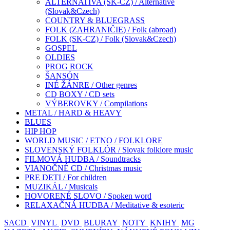
ALTERNATÍVA (SK-CZ) / Alternative
(Slovak&Czech)
COUNTRY & BLUEGRASS
FOLK (ZAHRANIČIE) / Folk (abroad)
FOLK (SK-CZ) / Folk (Slovak&Czech)
GOSPEL
OLDIES
PROG ROCK
ŠANSÓN
INÉ ŽÁNRE / Other genres
CD BOXY / CD sets
VÝBEROVKY / Compilations
METAL / HARD & HEAVY
BLUES
HIP HOP
WORLD MUSIC / ETNO / FOLKLORE
SLOVENSKÝ FOLKLÓR / Slovak folklore music
FILMOVÁ HUDBA / Soundtracks
VIANOČNÉ CD / Christmas music
PRE DETI / For children
MUZIKÁL / Musicals
HOVORENÉ SLOVO / Spoken word
RELAXAČNÁ HUDBA / Meditative & esoteric
SACD
VINYL
DVD
BLURAY
NOTY
KNIHY
MG