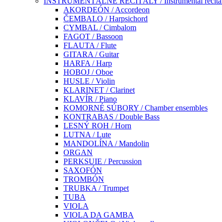
INŠTRUMENTÁLNE RECITÁLY / Instrumental recita
AKORDEÓN / Accordeon
ČEMBALO / Harpsichord
CYMBAL / Cimbalom
FAGOT / Bassoon
FLAUTA / Flute
GITARA / Guitar
HARFA / Harp
HOBOJ / Oboe
HUSLE / Violin
KLARINET / Clarinet
KLAVÍR / Piano
KOMORNÉ SÚBORY / Chamber ensembles
KONTRABAS / Double Bass
LESNÝ ROH / Horn
LUTNA / Lute
MANDOLÍNA / Mandolin
ORGAN
PERKSUIE / Percussion
SAXOFÓN
TROMBÓN
TRUBKA / Trumpet
TUBA
VIOLA
VIOLA DA GAMBA