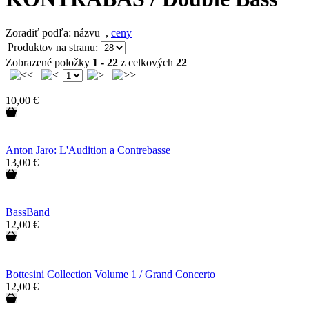
Zoradiť podľa: názvu
,
ceny
Produktov na stranu:
Zobrazené položky
1 - 22
z celkových
22
10,00 €
Anton Jaro: L'Audition a Contrebasse
13,00 €
BassBand
12,00 €
Bottesini Collection Volume 1 / Grand Concerto
12,00 €