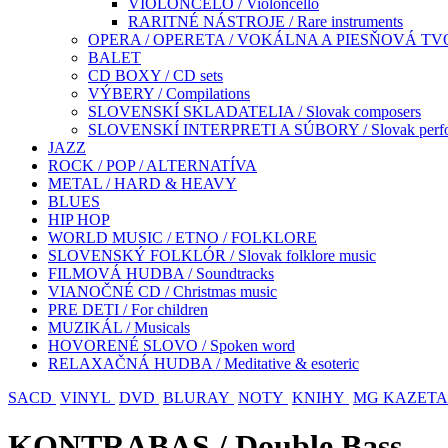
VIOLONČELO / Violoncello
RARITNÉ NÁSTROJE / Rare instruments
OPERA / OPERETA / VOKÁLNA A PIESŇOVÁ TVO
BALET
CD BOXY / CD sets
VÝBERY / Compilations
SLOVENSKÍ SKLADATELIA / Slovak composers
SLOVENSKÍ INTERPRETI A SÚBORY / Slovak perfor
JAZZ
ROCK / POP / ALTERNATÍVA
METAL / HARD & HEAVY
BLUES
HIP HOP
WORLD MUSIC / ETNO / FOLKLORE
SLOVENSKÝ FOLKLÓR / Slovak folklore music
FILMOVÁ HUDBA / Soundtracks
VIANOČNÉ CD / Christmas music
PRE DETI / For children
MUZIKÁL / Musicals
HOVORENÉ SLOVO / Spoken word
RELAXAČNÁ HUDBA / Meditative & esoteric
SACD
VINYL
DVD
BLURAY
NOTY
KNIHY
MG KAZETA
KONTRABAS / Double Bass