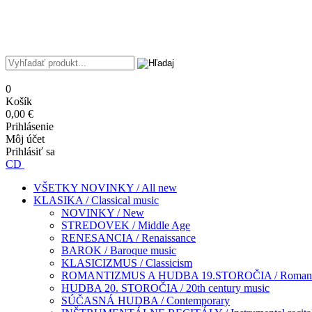
0
Košík
0,00 €
Prihlásenie
Môj účet
Prihlásiť sa
CD
VŠETKY NOVINKY / All new
KLASIKA / Classical music
NOVINKY / New
STREDOVEK / Middle Age
RENESANCIA / Renaissance
BAROK / Baroque music
KLASICIZMUS / Classicism
ROMANTIZMUS A HUDBA 19.STOROČIA / Romantism
HUDBA 20. STOROČIA / 20th century music
SÚČASNÁ HUDBA / Contemporary