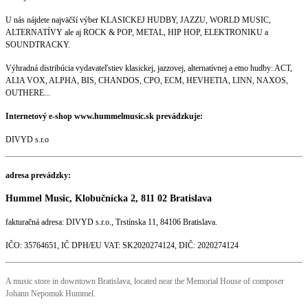
U nás nájdete najväčší výber KLASICKEJ HUDBY, JAZZU, WORLD MUSIC,
ALTERNATÍVY ale aj ROCK & POP, METAL, HIP HOP, ELEKTRONIKU a
SOUNDTRACKY.
Výhradná distribúcia vydavateľstiev klasickej, jazzovej, alternatívnej a etno hudby: ACT,
ALIA VOX, ALPHA, BIS, CHANDOS, CPO, ECM, HEVHETIA, LINN, NAXOS,
OUTHERE...
Internetový e-shop www.hummelmusic.sk prevádzkuje:
DIVYD s.r.o
adresa prevádzky:
Hummel Music, Klobučnícka 2, 811 02 Bratislava
fakturačná adresa: DIVYD s.r.o., Trstínska 11, 84106 Bratislava.
IČO: 35764651, IČ DPH/EU VAT: SK2020274124, DIČ: 2020274124
A music store in downtown Bratislava, located near the Memorial House of composer
Johann Nepomuk Hummel.