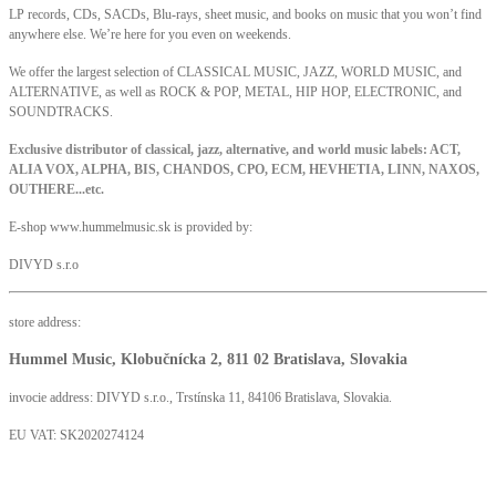
LP records, CDs, SACDs, Blu-rays, sheet music, and books on music that you won’t find
anywhere else. We’re here for you even on weekends.
We offer the largest selection of CLASSICAL MUSIC, JAZZ, WORLD MUSIC, and
ALTERNATIVE, as well as ROCK & POP, METAL, HIP HOP, ELECTRONIC, and
SOUNDTRACKS.
Exclusive distributor of classical, jazz, alternative, and world music labels: ACT,
ALIA VOX, ALPHA, BIS, CHANDOS, CPO, ECM, HEVHETIA, LINN, NAXOS,
OUTHERE...etc.
E-shop www.hummelmusic.sk is provided by:
DIVYD s.r.o
store address:
Hummel Music, Klobučnícka 2, 811 02 Bratislava, Slovakia
invocie address: DIVYD s.r.o., Trstínska 11, 84106 Bratislava, Slovakia.
EU VAT: SK2020274124