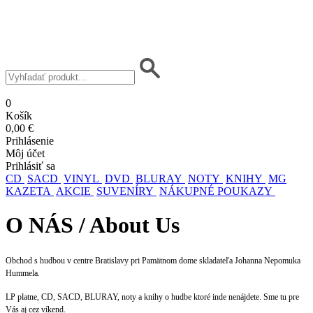
0
Košík
0,00 €
Prihlásenie
Môj účet
Prihlásiť sa
CD
SACD
VINYL
DVD
BLURAY
NOTY
KNIHY
MG
KAZETA
AKCIE
SUVENÍRY
NÁKUPNÉ POUKAZY
O NÁS / About Us
Obchod s hudbou v centre Bratislavy pri Pamätnom dome skladateľa Johanna Nepomuka
Hummela.
LP platne, CD, SACD, BLURAY, noty a knihy o hudbe ktoré inde nenájdete. Sme tu pre
Vás aj cez víkend.