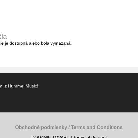
šla
nie je dostupná alebo bola vymazaná.
ami z Hummel Music!
Obchodné podmienky / Terms and Conditions
DODANIE TOVARU / Terms of delivery