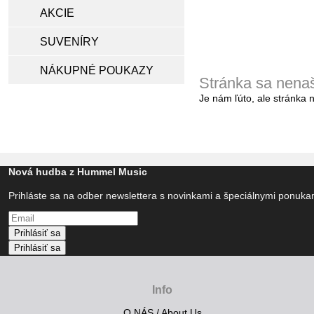
AKCIE
SUVENÍRY
NÁKUPNÉ POUKAZY
Stránka sa nena
Je nám ľúto, ale stránka 
Nová hudba z Hummel Music
Prihláste sa na odber newslettera s novinkami a špeciálnymi ponuk
Prihlásiť sa
Prihlásiť sa
Info
O NÁS / About Us