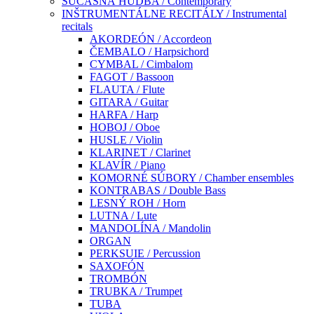
SÚČASNÁ HUDBA / Contemporary
INŠTRUMENTÁLNE RECITÁLY / Instrumental
recitals
AKORDEÓN / Accordeon
ČEMBALO / Harpsichord
CYMBAL / Cimbalom
FAGOT / Bassoon
FLAUTA / Flute
GITARA / Guitar
HARFA / Harp
HOBOJ / Oboe
HUSLE / Violin
KLARINET / Clarinet
KLAVÍR / Piano
KOMORNÉ SÚBORY / Chamber ensembles
KONTRABAS / Double Bass
LESNÝ ROH / Horn
LUTNA / Lute
MANDOLÍNA / Mandolin
ORGAN
PERKSUIE / Percussion
SAXOFÓN
TROMBÓN
TRUBKA / Trumpet
TUBA