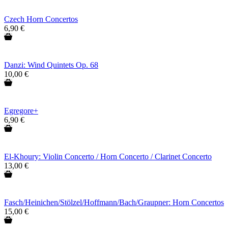
Czech Horn Concertos
6,90 €
Danzi: Wind Quintets Op. 68
10,00 €
Egregore+
6,90 €
El-Khoury: Violin Concerto / Horn Concerto / Clarinet Concerto
13,00 €
Fasch/Heinichen/Stölzel/Hoffmann/Bach/Graupner: Horn Concertos
15,00 €