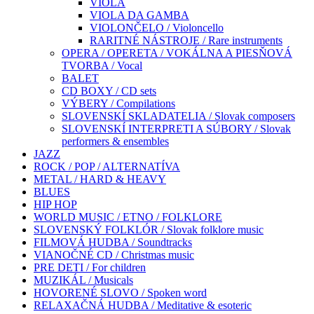
VIOLA
VIOLA DA GAMBA
VIOLONČELO / Violoncello
RARITNÉ NÁSTROJE / Rare instruments
OPERA / OPERETA / VOKÁLNA A PIESŇOVÁ
TVORBA / Vocal
BALET
CD BOXY / CD sets
VÝBERY / Compilations
SLOVENSKÍ SKLADATELIA / Slovak composers
SLOVENSKÍ INTERPRETI A SÚBORY / Slovak
performers & ensembles
JAZZ
ROCK / POP / ALTERNATÍVA
METAL / HARD & HEAVY
BLUES
HIP HOP
WORLD MUSIC / ETNO / FOLKLORE
SLOVENSKÝ FOLKLÓR / Slovak folklore music
FILMOVÁ HUDBA / Soundtracks
VIANOČNÉ CD / Christmas music
PRE DETI / For children
MUZIKÁL / Musicals
HOVORENÉ SLOVO / Spoken word
RELAXAČNÁ HUDBA / Meditative & esoteric