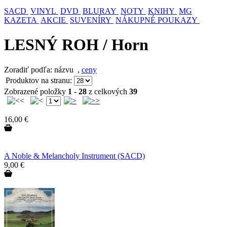
SACD
VINYL
DVD
BLURAY
NOTY
KNIHY
MG
KAZETA
AKCIE
SUVENÍRY
NÁKUPNÉ POUKAZY
LESNÝ ROH / Horn
Zoradiť podľa: názvu
,
ceny
Produktov na stranu:
Zobrazené položky
1 - 28
z celkových
39
16,00 €
A Noble & Melancholy Instrument (SACD)
9,00 €