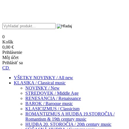
0
Košík
0,00 €
Prihlásenie
Môj účet
Prihlásiť sa
CD
VŠETKY NOVINKY / All new
KLASIKA / Classical music
NOVINKY / New
STREDOVEK / Middle Age
RENESANCIA / Renaissance
BAROK / Baroque music
KLASICIZMUS / Classicism
ROMANTIZMUS A HUDBA 19.STOROČIA /
Romantism & 19th century music
HUDBA 20. STOROČIA / 20th century music